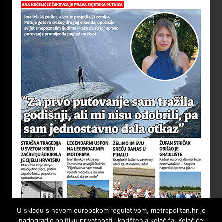
U skladu s novom europskom regulativom, metropolitan.hr je
nadogradio politiku privatnosti i korištenja kolačića. Kolačiće