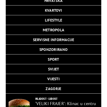
HRVATSKA
KVARTOVI
LIFESTYLE
METROPOLA
SERVISNE INFORMACIJE
SPONZORIRANO
SPORT
SVIJET
VIJESTI
ZAGORJE
MLADOST - LUDOST
‘VELIKI FRAJER’: Klinac u centru