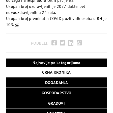
od čega na respiratoru četiri pacijenta.
Ukupan broj ozdravljenih je 2077, dakle, pet
novoozdravljenih u 24 sata.
Ukupan broj preminulih COVID pozitivnih osoba u RH je
103.
(jj)
PODIJELI:
Najnovije po kategorijama
CRNA KRONIKA
DOGAĐANJA
GOSPODARSTVO
GRADOVI