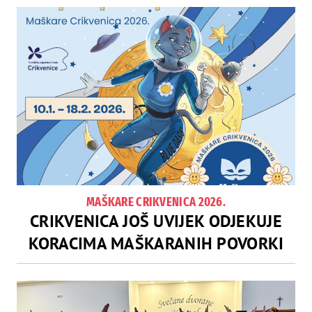
MAŠKARE CRIKVENICA 2026.
CRIKVENICA JOŠ UVIJEK ODJEKUJE
KORACIMA MAŠKARANIH POVORKI