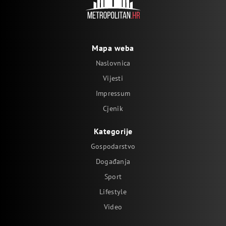
Mapa weba
Naslovnica
Vijesti
Impressum
Cjenik
Kategorije
Gospodarstvo
Događanja
Sport
Lifestyle
Video