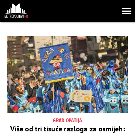
Popularni blackjack s kasino automati za igre na srećuma
2024
Internetski Kasino S Skrill Kasina 2025
: Innoni ima
dvije licence za Internetke igre na mreži.
Orangepay Casino No Deposit Bonus
- Tvrtke s kreditnim
karticama nude različite vrste kartica kako bi zadovoljile
različite potrebe potrošača.
Bingo 15 Od 90 30 Kolo
: Učinkovitost pogodnog Jokera
je 96,2%.
Besplatni online kasino automati za pravi novac
Bingo 15 Od 90 Kolo 23
Upoznajte se s prijetnjom prijevare lutrije na Jamajci
upravo sada.
GRAD OPATIJA
Supabet Casino Hr 2025 Review
Više od tri tisuće razloga za osmijeh:
U obnovljenom trgovačkom centru u predgrađu Jorka