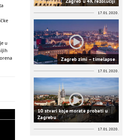
Zagreb u 4K rezoluciji
ta
17.01.2020.
ičke
je u
ijih
vorena
Zagreb zimi – timelapse
17.01.2020.
10 stvari koje morate probati u
Zagrebu
17.01.2020.