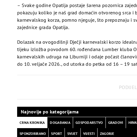
video
– Svake godine Opatija postaje šarena pozornica zajedniš
pokazuju koliko je naš grad domaćin otvorenog srca i 
karnevalskog korza, pomno njeguje, što prepoznaju i sve br
zajednice grada Opatija.
Pogledaj
Dolazak na ovogodišnji Dječji karnevalski korzo idealna 
tijeku izložba povodom 60. rođendana Lumber kluba Opa
karnevalskih udruga na Liburniji i odaje počast članov
video
do 10. veljače 2026., od utorka do petka od 16 – 19 sat
PODIJEL
Pogledaj
Najnovije po kategorijama
video
CRNA KRONIKA
DOGAĐANJA
GOSPODARSTVO
GRADOVI
HRVA
SPONZORIRANO
SPORT
SVIJET
VIJESTI
ZAGORJE