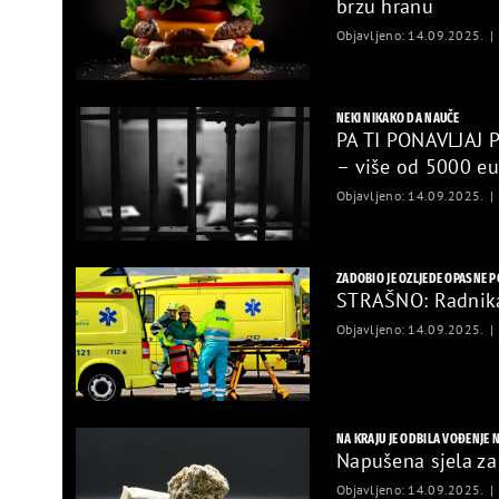
video
brzu hranu
Objavljeno: 14.09.2025.
NEKI NIKAKO DA NAUČE
Pogledaj
PA TI PONAVLJAJ 
– više od 5000 eu
Objavljeno: 14.09.2025.
video
ZADOBIO JE OZLJEDE OPASNE P
STRAŠNO: Radnika 
Objavljeno: 14.09.2025.
Pogledaj
video
NA KRAJU JE ODBILA VOĐENJE 
Napušena sjela za 
Objavljeno: 14.09.2025.