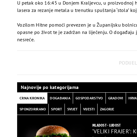
U petak oko 16:45 u Donjem Kraljevcu, u proizvodnoj hal
lasera za rezanje metala u trenutku spuštanja ‘stola’ koj
Vozilom Hitne pomoći prevezen je u Županijsku bolnicu
opasne po život te je zadržan na liječenju. O događaju j
nesreće.
Pogledaj
PODIJEL
video
Najnovije po kategorijama
CRNA KRONIKA
DOGAĐANJA
GOSPODARSTVO
GRADOVI
HRVA
SPONZORIRANO
SPORT
SVIJET
VIJESTI
ZAGORJE
Pogledaj
MLADOST - LUDOST
‘VELIKI FRAJER’: 