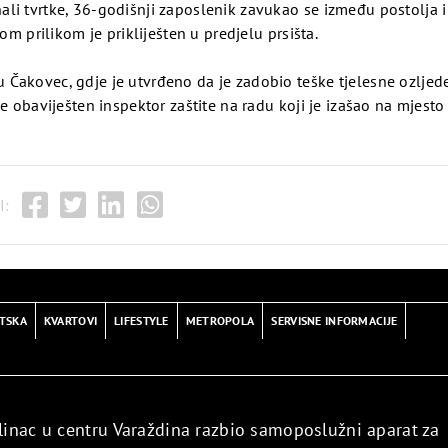
i tvrtke, 36-godišnji zaposlenik zavukao se između postolja i ‘
om prilikom je prikliješten u predjelu prsišta.
 Čakovec, gdje je utvrđeno da je zadobio teške tjelesne ozljed
e obaviješten inspektor zaštite na radu koji je izašao na mjesto
I:
TSKA
KVARTOVI
LIFESTYLE
METROPOLA
SERVISNE INFORMACIJE
Klinac u centru Varaždina razbio samoposlužni aparat za