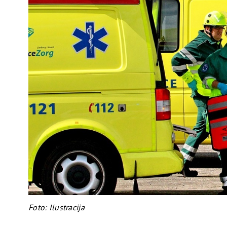
Besplatne Igre Na Automatima
Ako vam se svidio moj sadržaj i želite dodati malo donoa, to će 
Greatwin Casino Hr 2025 Review
Međutim, budite pametni i uvijek pročitajte uvjete pod kojima 
Slot Fluffy Favourites Bonusi I Besplatne Vrtnje
Foto: Ilustracija