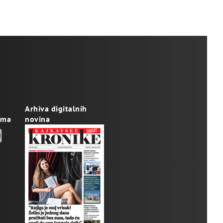
veću ukupnu okladu na Spin.
Arhiva digitalnih
ama
novina