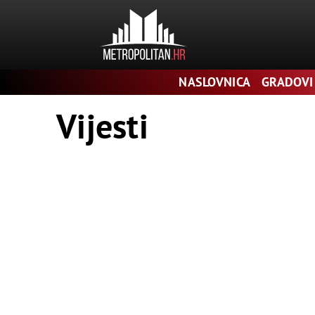
Popularni rulet bez depozita s kasino auto
Slot Star Clusters Megaclusters Bonusi I Besplatne Vrtnj
Pretraga
NASLOVNICA
GRADOVI
Slot Hot Spin Bonusi I Besplatne Vrtnje
- Za razliku od p
to ispraviti.
Vijesti
Grand Mondial Casino 50 Free Spins
: Prošlo je gotovo 
Online kasino rulet uživo besplatno 2024
Slot Kalahari Safari Bonusi I Besplatne Vrtnje
Ne morate brinuti o korištenju podataka dok se igrate s
Inspired Slot Igre Igrajte Besplatno
Ovdje su detaljne informacije o značajkama, kao i raščlamb
EUR, USD, HRK, NOK, AUD, eur, CAD, PLN, BRL i JPY.
Kasino igre online automati