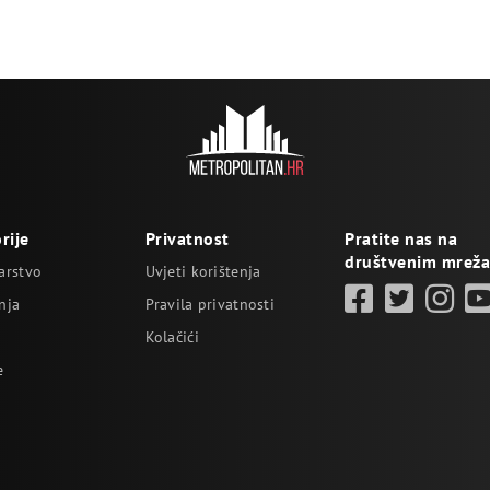
mbol može zamijeniti sve ostale simbole i platiti vam 500 puta 
rije
Privatnost
Pratite nas na
društvenim mrež
arstvo
Uvjeti korištenja
nja
Pravila privatnosti
Kolačići
e