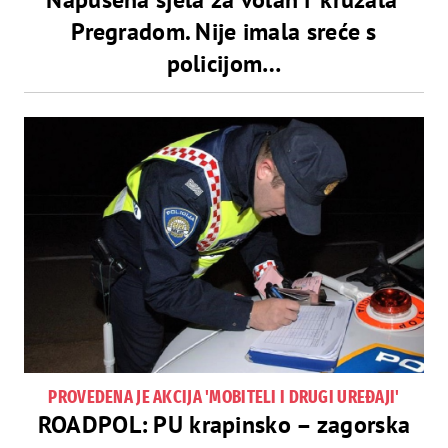
Pregradom. Nije imala sreće s
policijom…
PROVEDENA JE AKCIJA 'MOBITELI I DRUGI UREĐAJI'
ROADPOL: PU krapinsko – zagorska