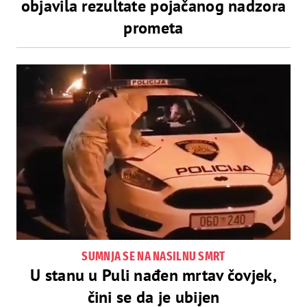
objavila rezultate pojačanog nadzora
prometa
SUMNJA SE NA NASILNU SMRT
U stanu u Puli nađen mrtav čovjek,
čini se da je ubijen