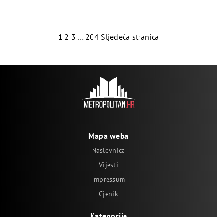
Navigacija
1
2
3
…
204
Sljedeća stranica
Mapa weba
Naslovnica
Vijesti
Impressum
Cjenik
Kategorije