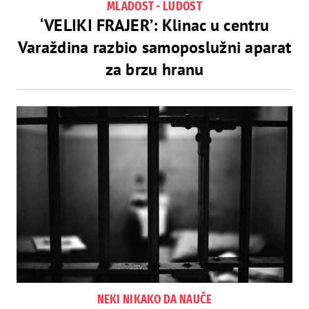
MLADOST - LUDOST
‘VELIKI FRAJER’: Klinac u centru
Varaždina razbio samoposlužni aparat
za brzu hranu
NEKI NIKAKO DA NAUČE