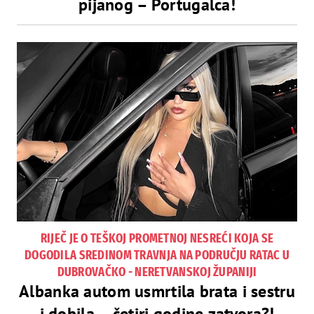
pijanog – Portugalca!
RIJEČ JE O TEŠKOJ PROMETNOJ NESREĆI KOJA SE
DOGODILA SREDINOM TRAVNJA NA PODRUČJU RATAC U
DUBROVAČKO - NERETVANSKOJ ŽUPANIJI
Albanka autom usmrtila brata i sestru
i dobila – četiri godine zatvora?!