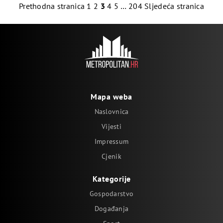
Prethodna stranica
1
2
3
4
5
…
204
Sljedeća stranica
Mapa weba
Naslovnica
Vijesti
Impressum
Cjenik
Kategorije
Gospodarstvo
Događanja