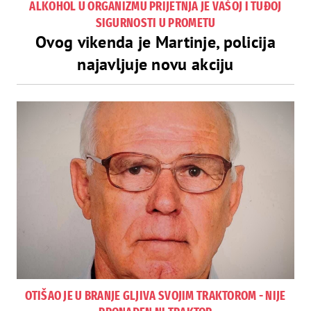
ALKOHOL U ORGANIZMU PRIJETNJA JE VAŠOJ I TUĐOJ
SIGURNOSTI U PROMETU
Ovog vikenda je Martinje, policija
najavljuje novu akciju
OTIŠAO JE U BRANJE GLJIVA SVOJIM TRAKTOROM - NIJE