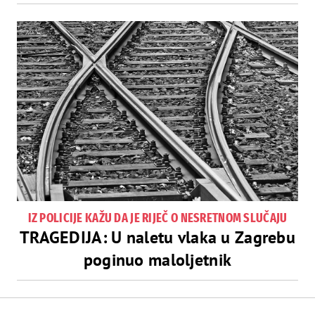
IZ POLICIJE KAŽU DA JE RIJEČ O NESRETNOM SLUČAJU
TRAGEDIJA: U naletu vlaka u Zagrebu
poginuo maloljetnik
Navigacija