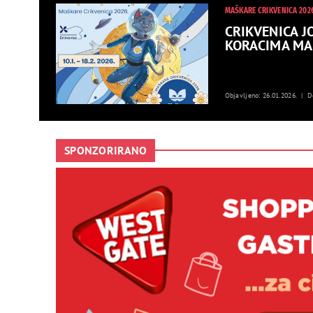
MAŠKARE CRIKVENICA 202
CRIKVENICA J
KORACIMA MA
Objavljeno: 26.01.2026.
D
SPONZORIRANO