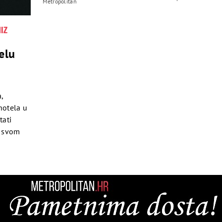
Metropolitan
NIZ
elu
,
hotela u
tati
u svom