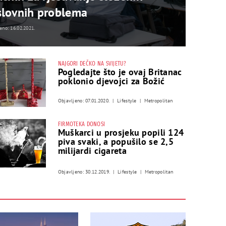
slovnih problema
eno: 16.02.2021.
NAJGORI DEČKO NA SVIJETU?
Pogledajte što je ovaj Britanac
poklonio djevojci za Božić
Objavljeno: 07.01.2020.
Lifestyle
Metropolitan
FIRMOTEKA DONOSI
Muškarci u prosjeku popili 124
piva svaki, a popušilo se 2,5
milijardi cigareta
Objavljeno: 30.12.2019.
Lifestyle
Metropolitan