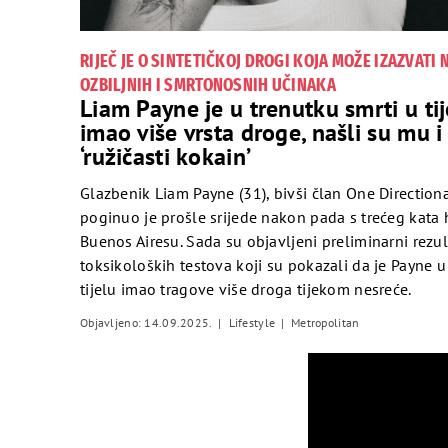
RIJEČ JE O SINTETIČKOJ DROGI KOJA MOŽE IZAZVATI 
OZBILJNIH I SMRTONOSNIH UČINAKA
Liam Payne je u trenutku smrti u tij
imao više vrsta droge, našli su mu i
‘ružičasti kokain’
Glazbenik Liam Payne (31), bivši član One Directiona
poginuo je prošle srijede nakon pada s trećeg kata 
Buenos Airesu. Sada su objavljeni preliminarni rezul
toksikoloških testova koji su pokazali da je Payne 
tijelu imao tragove više droga tijekom nesreće.
Objavljeno: 14.09.2025.
Lifestyle
Metropolitan