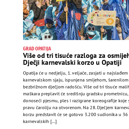
GRAD OPATIJA
Više od tri tisuće razloga za osmije
Dječji karnevalski korzo u Opatiji
Opatija će u nedjelju, 1. veljače, zasjati u najslađem
karnevalskom sjaju, ispunjena smijehom, šarenilom 
bezbrižnom dječjom radošću. Više od tri tisuće mali
maškara preplavit će središnju gradsku prometnicu,
donoseći pjesmu, ples i razigrane koreografije koje 
pravu čaroliju na otvorenom. Na 28. Dječjem karne
korzu predstavit će se gotovo 3.200 sudionika u 36
karnevalskih […]