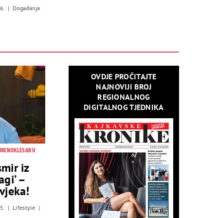
26.
Događanja
OVDJE PROČITAJTE
NAJNOVIJI BROJ
REGIONALNOG
DIGITALNOG TJEDNIKA
KAMENOKLESAR U
mir iz
agi’ –
vjeka!
25.
Lifestyle