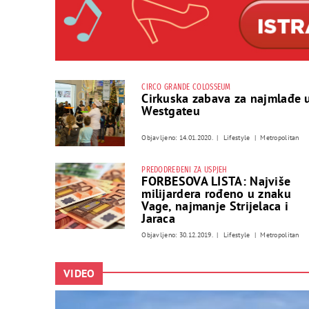
CIRCO GRANDE COLOSSEUM
Cirkuska zabava za najmlađe 
Westgateu
Objavljeno: 14.01.2020.
Lifestyle
Metropolitan
PREDODREĐENI ZA USPJEH
FORBESOVA LISTA: Najviše
milijardera rođeno u znaku
Vage, najmanje Strijelaca i
Jaraca
Objavljeno: 30.12.2019.
Lifestyle
Metropolitan
VIDEO