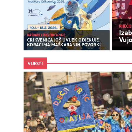
Bingo Casino 50 Free Spins
Na zaslonu na vrhu rešetke, od vas će se tražiti ukupan broj 
Aparati Kockanje Igrice
RIJEČK
Izab
Prvi i drugi kolut proširit će se i spojiti u jednu masivnu sliku g
MAŠKARE CRIKVENICA 2026.
Vujo
Redgenn Casino Igre 2025
CRIKVENICA JOŠ UVIJEK ODJEKUJE
KORACIMA MAŠKARANIH POVORKI
VIJESTI