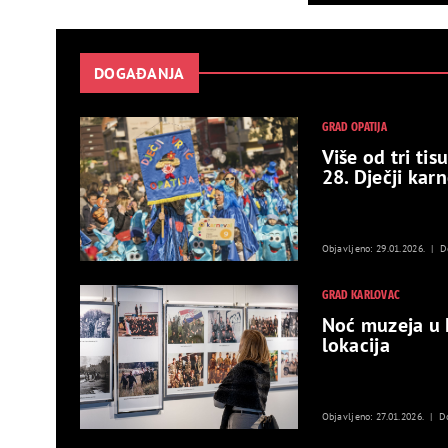
DOGAĐANJA
GRAD OPATIJA
Više od tri ti
28. Dječji kar
Objavljeno: 29.01.2026.
D
GRAD KARLOVAC
Noć muzeja u 
lokacija
Objavljeno: 27.01.2026.
D