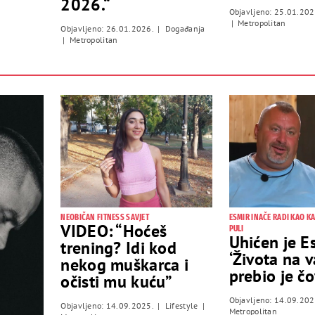
2026.“
Objavljeno: 25.01.20
Metropolitan
Objavljeno: 26.01.2026.
Događanja
Metropolitan
NEOBIČAN FITNESS SAVJET
ESMIR INAČE RADI KAO 
VIDEO: “Hoćeš
PULI
Uhićen je Es
trening? Idi kod
‘Života na v
nekog muškarca i
prebio je čo
očisti mu kuću”
Objavljeno: 14.09.20
Objavljeno: 14.09.2025.
Lifestyle
Metropolitan