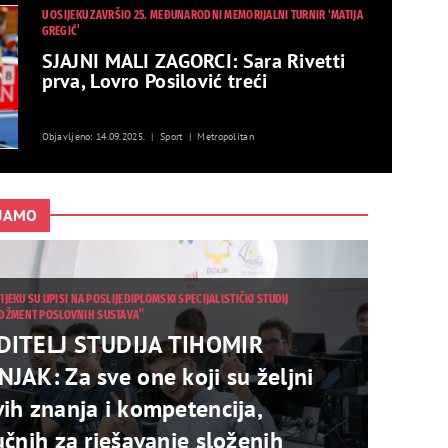
U OSIJEKU ZAVRŠIO 25. MEĐUNARODNI MEMORIJALNI TURNIR ‘MATIJA
GREGIĆ’
SJAJNI MALI ZAGORCI: Sara Rivetti
prva, Lovro Posilović treći
Objavljeno: 14.09.2025.
Sport
Metropolitan
AJAMO
 TIJEKU SU UPISI NA POSLIJEDIPLOMSKI SPECIJALISTIČKI STUDIJ
DŽMENT POSLOVNIH SUSTAVA”
DITELJ STUDIJA TIHOMIR
JAK: Za sve one koji su željni
ih znanja i kompetencija,
učnih za rješavanje složenih