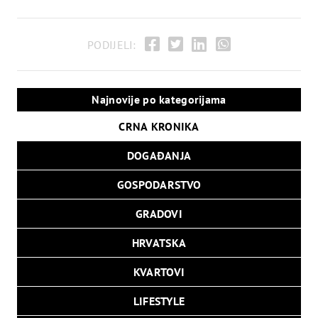
PODIJELI:
Najnovije po kategorijama
CRNA KRONIKA
DOGAĐANJA
GOSPODARSTVO
GRADOVI
HRVATSKA
KVARTOVI
LIFESTYLE