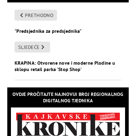
PRETHODNO
"Predsjednika za predsjednika"
SLJEDEĆE
KRAPINA: Otvorene nove i moderne Plodine u
sklopu retail parka 'Stop Shop'
OVDJE PROČITAJTE NAJNOVIJI BROJ REGIONALNOG
DIGITALNOG TJEDNIKA