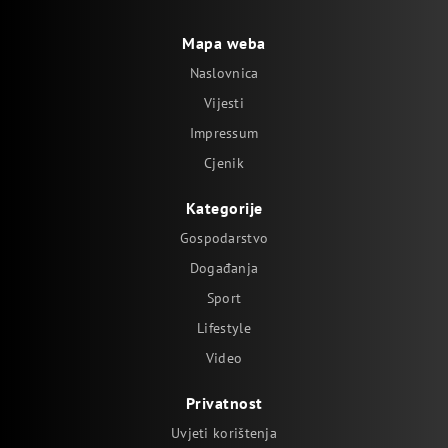
Mapa weba
Naslovnica
Vijesti
Impressum
Cjenik
Kategorije
Gospodarstvo
Događanja
Sport
Lifestyle
Video
Privatnost
Uvjeti korištenja