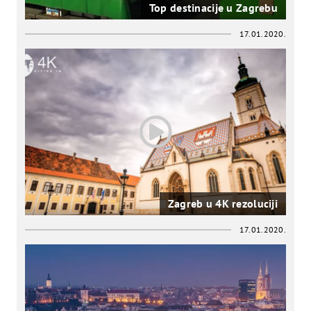
Top destinacije u Zagrebu
17.01.2020.
Zagreb u 4K rezoluciji
17.01.2020.