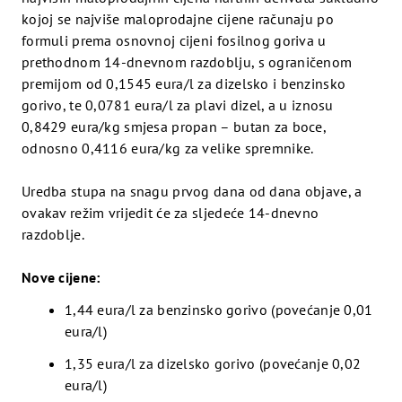
kojoj se najviše maloprodajne cijene računaju po
formuli prema osnovnoj cijeni fosilnog goriva u
prethodnom 14-dnevnom razdoblju, s ograničenom
premijom od 0,1545 eura/l za dizelsko i benzinsko
gorivo, te 0,0781 eura/l za plavi dizel, a u iznosu
0,8429 eura/kg smjesa propan – butan za boce,
odnosno 0,4116 eura/kg za velike spremnike.
Uredba stupa na snagu prvog dana od dana objave, a
ovakav režim vrijedit će za sljedeće 14-dnevno
razdoblje.
Nove cijene:
1,44 eura/l za benzinsko gorivo (povećanje 0,01
eura/l)
1,35 eura/l za dizelsko gorivo (povećanje 0,02
eura/l)