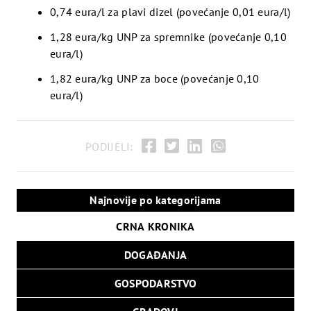
0,74 eura/l za plavi dizel (povećanje 0,01 eura/l)
1,28 eura/kg UNP za spremnike (povećanje 0,10
eura/l)
1,82 eura/kg UNP za boce (povećanje 0,10
eura/l)
PODIJELI:
Najnovije po kategorijama
CRNA KRONIKA
DOGAĐANJA
GOSPODARSTVO