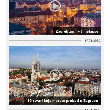
Zagreb zimi – timelapse
17.01.2020.
10 stvari koje morate probati u Zagrebu
17.01.2020.