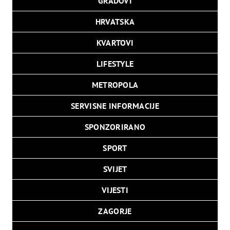
GRADOVI
HRVATSKA
KVARTOVI
LIFESTYLE
METROPOLA
SERVISNE INFORMACIJE
SPONZORIRANO
SPORT
SVIJET
VIJESTI
ZAGORJE