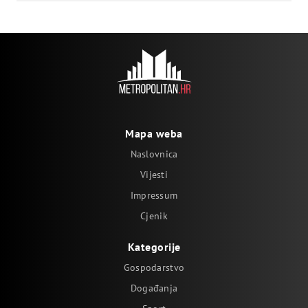
Mapa weba
Naslovnica
Vijesti
Impressum
Cjenik
Kategorije
Gospodarstvo
Događanja