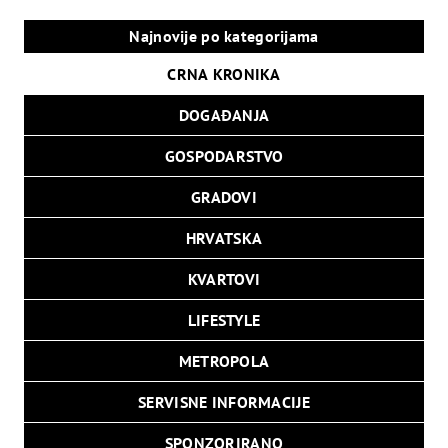
Najnovije po kategorijama
CRNA KRONIKA
DOGAĐANJA
GOSPODARSTVO
GRADOVI
HRVATSKA
KVARTOVI
LIFESTYLE
METROPOLA
SERVISNE INFORMACIJE
SPONZORIRANO