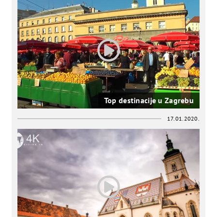
Top destinacije u Zagrebu
17.01.2020.