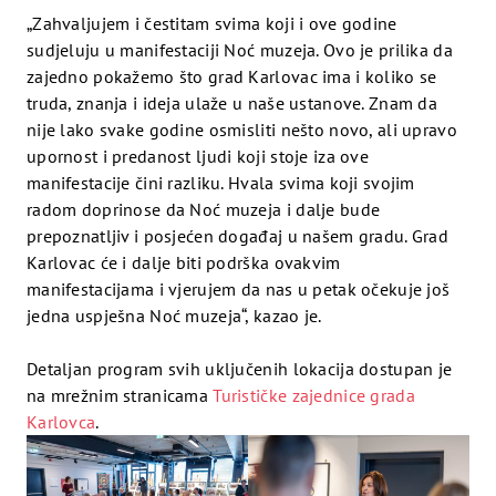
„Zahvaljujem i čestitam svima koji i ove godine
sudjeluju u manifestaciji Noć muzeja. Ovo je prilika da
zajedno pokažemo što grad Karlovac ima i koliko se
truda, znanja i ideja ulaže u naše ustanove. Znam da
nije lako svake godine osmisliti nešto novo, ali upravo
upornost i predanost ljudi koji stoje iza ove
manifestacije čini razliku. Hvala svima koji svojim
radom doprinose da Noć muzeja i dalje bude
prepoznatljiv i posjećen događaj u našem gradu. Grad
Karlovac će i dalje biti podrška ovakvim
manifestacijama i vjerujem da nas u petak očekuje još
jedna uspješna Noć muzeja“, kazao je.
Detaljan program svih uključenih lokacija dostupan je
na mrežnim stranicama
Turističke zajednice grada
Karlovca
.