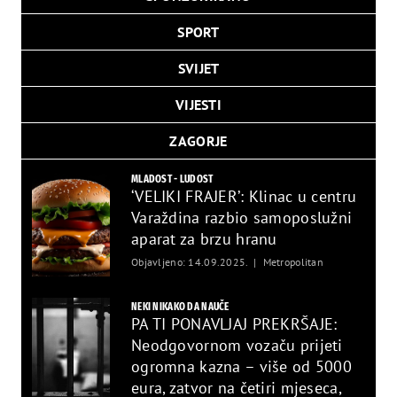
SPORT
SVIJET
VIJESTI
ZAGORJE
MLADOST - LUDOST
‘VELIKI FRAJER’: Klinac u centru
Varaždina razbio samoposlužni
aparat za brzu hranu
Objavljeno: 14.09.2025.
Metropolitan
NEKI NIKAKO DA NAUČE
PA TI PONAVLJAJ PREKRŠAJE:
Neodgovornom vozaču prijeti
ogromna kazna – više od 5000
eura, zatvor na četiri mjeseca,