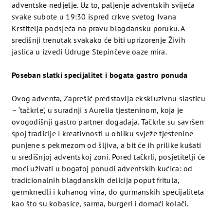
adventske nedjelje. Uz to, paljenje adventskih svijeća
svake subote u 19:30 ispred crkve svetog Ivana
Krstitelja podsjeća na pravu blagdansku poruku. A
središnji trenutak svakako će biti uprizorenje Živih
jaslica u izvedi Udruge Stepinčeve oaze mira.
Poseban slatki specijalitet i bogata gastro ponuda
Ovog adventa, Zaprešić predstavlja ekskluzivnu slasticu
– ‘tačkrle’, u suradnji s Aurelia tjesteninom, koja je
ovogodišnji gastro partner događaja. Tačkrle su savršen
spoj tradicije i kreativnosti u obliku svježe tjestenine
punjene s pekmezom od šljiva, a bit će ih prilike kušati
u središnjoj adventskoj zoni. Pored tačkrli, posjetitelji će
moći uživati u bogatoj ponudi adventskih kućica: od
tradicionalnih blagdanskih delicija poput fritula,
germknedli i kuhanog vina, do gurmanskih specijaliteta
kao što su kobasice, sarma, burgeri i domaći kolači.