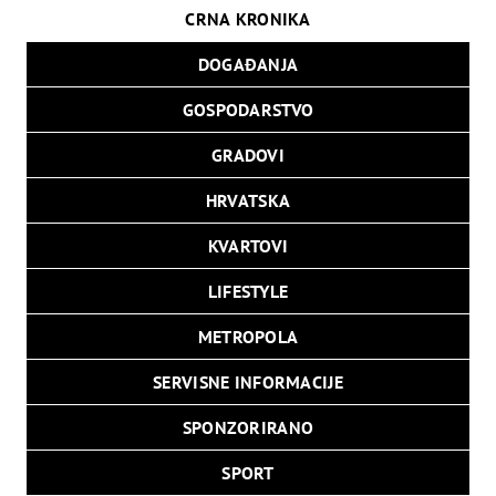
CRNA KRONIKA
DOGAĐANJA
GOSPODARSTVO
GRADOVI
HRVATSKA
KVARTOVI
LIFESTYLE
METROPOLA
SERVISNE INFORMACIJE
SPONZORIRANO
SPORT