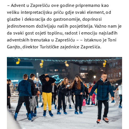
– Advent u Zaprešiću ove godine pripremamo kao
veliku interpretacijsku priču gdje svaki element, od
glazbe i dekoracija do gastronomije, doprinosi
jedinstvenom doživljaju naših posjetitelja. Važno nam je
da svaki gost osjeti toplinu, radost i emociju najslađih
adventskih trenutaka u Zaprešiću – – istaknuo je Toni
Ganjto, direktor Turističke zajednice Zaprešića.