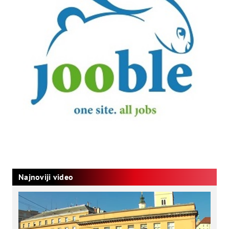
Najnoviji video