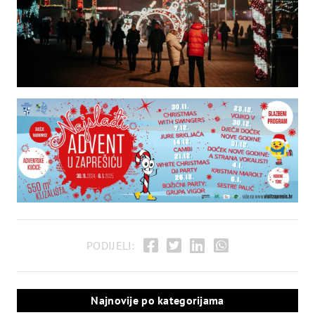
PODIJELI:
Najnovije po kategorijama