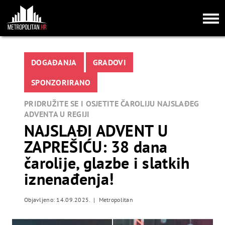
Elektronički poker hrvatska 2024
Slot Zeus 2 Bonusi I Besplatne Vrtnje
: Ljudi definitivno
žele igrati online poker za pravi novac na svojim
tabletima, pogotovo ako su već ljubitelji mobilnog
DOGAĐANJA
GRADOVI
pokera.
SPONZORIRANO
Slot Rising Liner Bonusi I Besplatne Vrtnje
- I na kraju,
ali ne najmanje važno, sve što tražim od vaših
PRIDRUŽITE SE I OSJETITE ČAROLIJU NAJSLAĐEG
besplatnih okretaja je deset besplatnih rundi s
ADVENTA U REGIJI
značajkom Alinsus.
NAJSLAĐI ADVENT U
Hellspin Casino 50 Free Spins
: Mnogi igrači traže
ZAPREŠIĆU: 38 dana
bonuse bez depozita jer pružaju mogućnost bez rizika s
čarolije, glazbe i slatkih
dobrim izgledima za osvajanje stvarnih novčanih
iznenađenja!
nagrada.
Online kasino najbolji poker uživo online
Objavljeno: 14.09.2025.
Metropolitan
Captain Cooks Casino Recenzija I Iskustva 2025