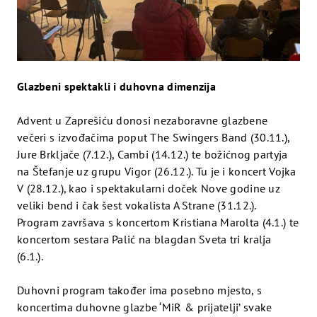
Glazbeni spektakli i duhovna dimenzija
Advent u Zaprešiću donosi nezaboravne glazbene
večeri s izvođačima poput The Swingers Band (30.11.),
Jure Brkljače (7.12.), Cambi (14.12.) te božićnog partyja
na Štefanje uz grupu Vigor (26.12.). Tu je i koncert Vojka
V (28.12.), kao i spektakularni doček Nove godine uz
veliki bend i čak šest vokalista A Strane (31.12.).
Program završava s koncertom Kristiana Marolta (4.1.) te
koncertom sestara Palić na blagdan Sveta tri kralja
(6.1.).
Duhovni program također ima posebno mjesto, s
koncertima duhovne glazbe ‘MiR & prijatelji’ svake