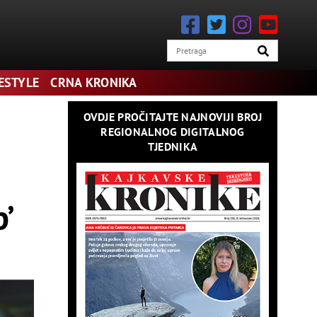
m stijenama, nudeći još više načina za pobjedu.
FESTYLE
CRNA KRONIKA
OVDJE PROČITAJTE NAJNOVIJI BROJ
REGIONALNOG DIGITALNOG
TJEDNIKA
p’
o rješenje za upotrebu kao način plaćanja u internetskim