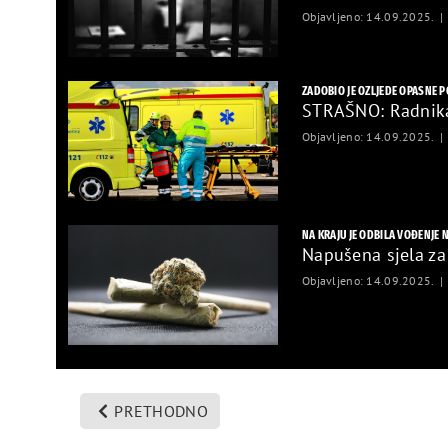
Objavljeno: 14.09.2025.
ZADOBIO JE OZLJEDE OPASNE P
STRAŠNO: Radnika 
Objavljeno: 14.09.2025.
NA KRAJU JE ODBILA VOĐENJE 
Napušena sjela za 
Objavljeno: 14.09.2025.
PRETHODNO