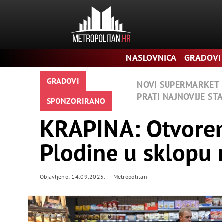
Žive kasino virtualni blackjack u hrvatskoj3
N1bet Casino Recenzija I Iskustva 2025
: Postoje i tri s
Pretraga
NASLOVNICA
GRADOVI
Sampanjci Slot Igra
- Ovo je sjajan način da i dalje uživa
Slot Wild Cauldron Bonusi I Besplatne Vrtnje
: Odgovorit
GRADOVI
NOVI SUPERMARKET 
PRATI NAJNOVIJE S
Mobilni poker u hrvatskoj vrijednost karti
SPONZORIRANO
KRAPINA: Otvore
Kockanje Igrice
Izbor načina plaćanja je dobar i prihvaćaju se četiri glavn
Plodine u sklopu r
Slot Wild Beach Party Bonusi I Besplatne Vrtnje
Dodajte tome činjenicu da ga možete koristiti za super br
kockarnicama.
Objavljeno: 14.09.2025.
Metropolitan
Bitcoin bankarstvo je brzo i uklanja probleme.
Novi kasino trikovi u najboljem slotu u hrv