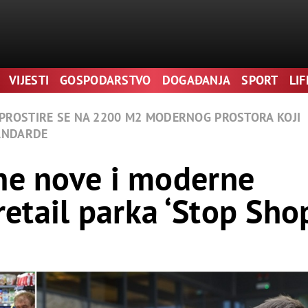
d kasino najbolji virtualni poker
lučajne značajke koje uključuju čarobnu vilu koja leprša na prvi
VIJESTI
GOSPODARSTVO
DOGAĐANJA
SPORT
LI
te u igri ako su sva mjesta zauzeta.
e na sva pitanja i novac je vaš.
PROSTIRE SE NA 2200 M2 MODERNOG PROSTORA KOJI
TANDARDE
ce 2024
ne nove i moderne
e valute.
etail parka ‘Stop Sho
zo uplatu i isplatu u internetskim kockarnicama i imate savršen
atskoj