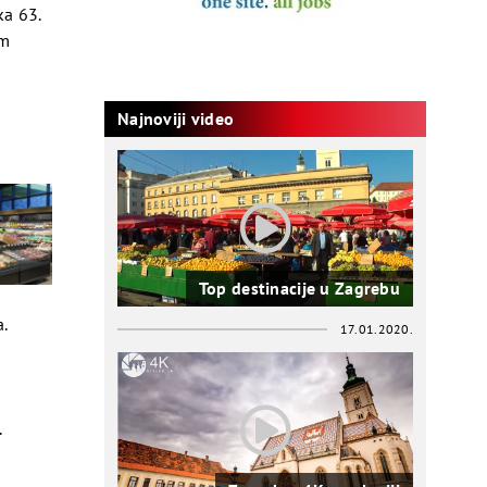
ka 63.
em
Najnoviji video
Top destinacije u Zagrebu
.
17.01.2020.
.