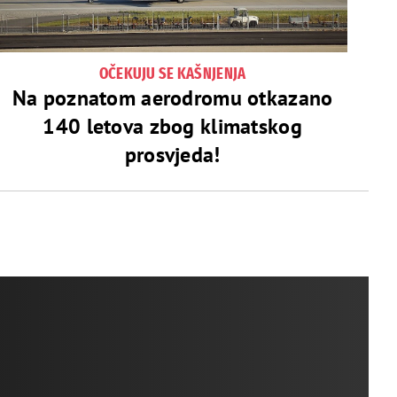
OČEKUJU SE KAŠNJENJA
Na poznatom aerodromu otkazano
140 letova zbog klimatskog
prosvjeda!