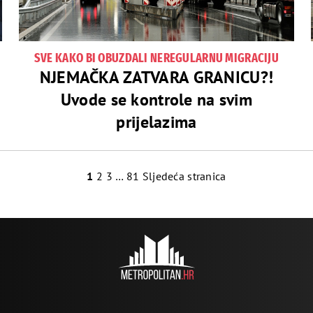
SVE KAKO BI OBUZDALI NEREGULARNU MIGRACIJU
NJEMAČKA ZATVARA GRANICU?!
Uvode se kontrole na svim
prijelazima
1
2
3
…
81
Sljedeća stranica