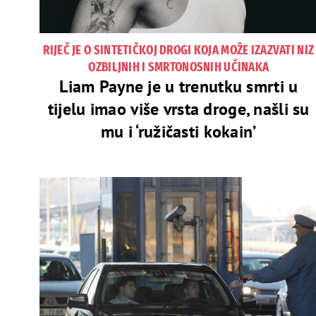
RIJEČ JE O SINTETIČKOJ DROGI KOJA MOŽE IZAZVATI NIZ
OZBILJNIH I SMRTONOSNIH UČINAKA
Liam Payne je u trenutku smrti u
tijelu imao više vrsta droge, našli su
mu i ‘ružičasti kokain’