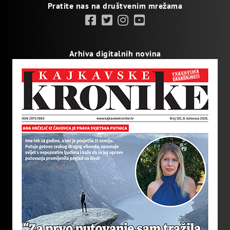
Pratite nas na društvenim mrežama
Arhiva digitalnih novina