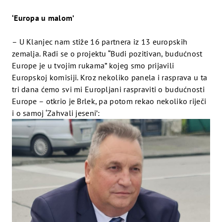
‘Europa u malom’
– U Klanjec nam stiže 16 partnera iz 13 europskih
zemalja. Radi se o projektu “Budi pozitivan, budućnost
Europe je u tvojim rukama” kojeg smo prijavili
Europskoj komisiji. Kroz nekoliko panela i rasprava u ta
tri dana ćemo svi mi Europljani raspraviti o budućnosti
Europe – otkrio je Brlek, pa potom rekao nekoliko riječi
i o samoj ‘Zahvali jeseni’: