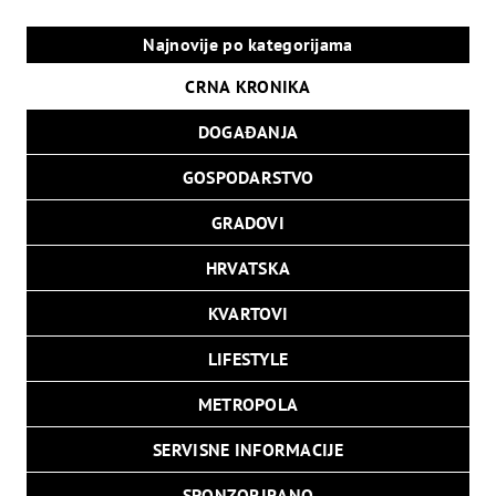
Najnovije po kategorijama
CRNA KRONIKA
DOGAĐANJA
GOSPODARSTVO
GRADOVI
HRVATSKA
KVARTOVI
LIFESTYLE
METROPOLA
SERVISNE INFORMACIJE
SPONZORIRANO