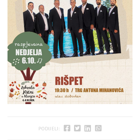
PODIJELI: