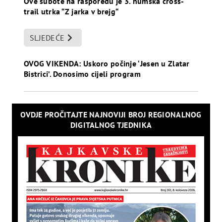
Ove subote na rasporedu je 3. humska cross-
trail utrka “Z jarka v brejg“
SLJEDEĆE
OVOG VIKENDA: Uskoro počinje ‘Jesen u Zlatar
Bistrici’. Donosimo cijeli program
OVDJE PROČITAJTE NAJNOVIJI BROJ REGIONALNOG
DIGITALNOG TJEDNIKA