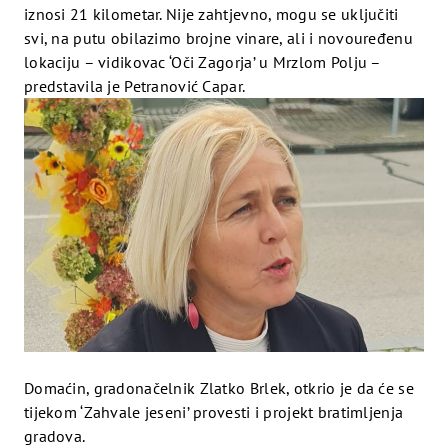
iznosi 21 kilometar. Nije zahtjevno, mogu se uključiti
svi, na putu obilazimo brojne vinare, ali i novouređenu
lokaciju – vidikovac ‘Oči Zagorja’ u Mrzlom Polju –
predstavila je Petranović Capar.
Domaćin, gradonačelnik Zlatko Brlek, otkrio je da će se
tijekom ‘Zahvale jeseni’ provesti i projekt bratimljenja
gradova.