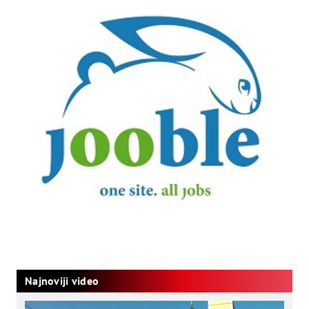
Najnoviji video