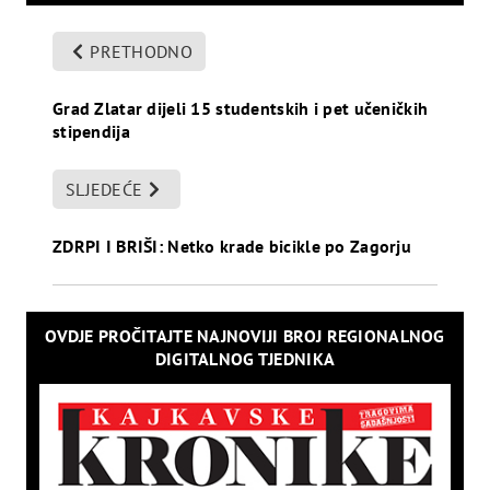
PRETHODNO
Grad Zlatar dijeli 15 studentskih i pet učeničkih
stipendija
SLJEDEĆE
ZDRPI I BRIŠI: Netko krade bicikle po Zagorju
OVDJE PROČITAJTE NAJNOVIJI BROJ REGIONALNOG
DIGITALNOG TJEDNIKA