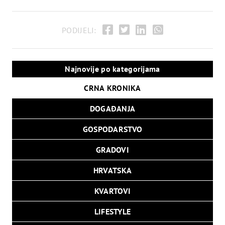
PODIJELI:
Najnovije po kategorijama
CRNA KRONIKA
DOGAĐANJA
GOSPODARSTVO
GRADOVI
HRVATSKA
KVARTOVI
LIFESTYLE