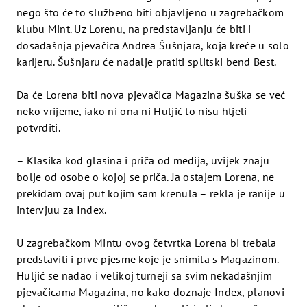
nego što će to službeno biti objavljeno u zagrebačkom
klubu Mint. Uz Lorenu, na predstavljanju će biti i
dosadašnja pjevačica Andrea Šušnjara, koja kreće u solo
karijeru. Šušnjaru će nadalje pratiti splitski bend Best.
Da će Lorena biti nova pjevačica Magazina šuška se već
neko vrijeme, iako ni ona ni Huljić to nisu htjeli
potvrditi.
– Klasika kod glasina i priča od medija, uvijek znaju
bolje od osobe o kojoj se priča. Ja ostajem Lorena, ne
prekidam ovaj put kojim sam krenula – rekla je ranije u
intervjuu za Index.
U zagrebačkom Mintu ovog četvrtka Lorena bi trebala
predstaviti i prve pjesme koje je snimila s Magazinom.
Huljić se nadao i velikoj turneji sa svim nekadašnjim
pjevačicama Magazina, no kako doznaje Index, planovi