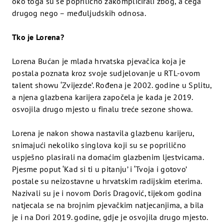
oko toga su se poprilično zakomplicirali zbog, a čega
drugog nego – međuljudskih odnosa.
Tko je Lorena?
Lorena Bućan je mlada hrvatska pjevačica koja je
postala poznata kroz svoje sudjelovanje u RTL-ovom
talent showu ‘Zvijezde’. Rođena je 2002. godine u Splitu,
a njena glazbena karijera započela je kada je 2019.
osvojila drugo mjesto u finalu treće sezone showa.
Lorena je nakon showa nastavila glazbenu karijeru,
snimajući nekoliko singlova koji su se poprilično
uspješno plasirali na domaćim glazbenim ljestvicama.
Pjesme poput ‘Kad si ti u pitanju’ i ‘Tvoja i gotovo’
postale su neizostavne u hrvatskim radijskim eterima.
Nazivali su je i novom Doris Dragović, tijekom godina
natjecala se na brojnim pjevačkim natjecanjima, a bila
je i na Dori 2019. godine, gdje je osvojila drugo mjesto.