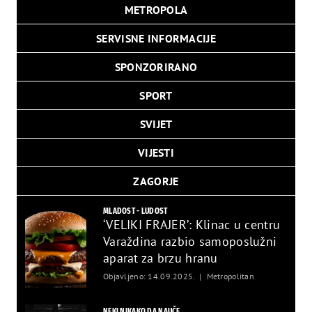
METROPOLA
SERVISNE INFORMACIJE
SPONZORIRANO
SPORT
SVIJET
VIJESTI
ZAGORJE
MLADOST - LUDOST
‘VELIKI FRAJER’: Klinac u centru
Varaždina razbio samoposlužni
aparat za brzu hranu
Objavljeno: 14.09.2025.
Metropolitan
NEKI NIKAKO DA NAUČE