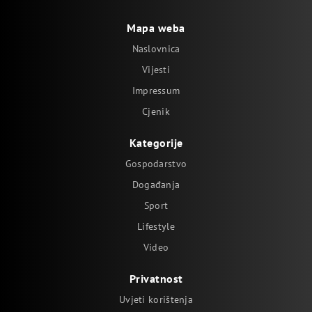
Mapa weba
Naslovnica
Vijesti
Impressum
Cjenik
Kategorije
Gospodarstvo
Događanja
Sport
Lifestyle
Video
Privatnost
Uvjeti korištenja