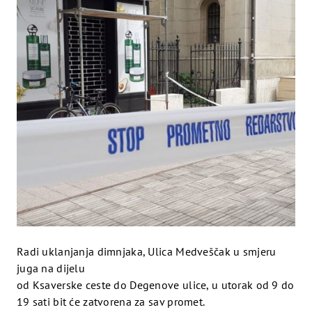
Pitao sam svog izvora koji radi u jednom od kockarnica
koje koriste ovu tehnologiju.
Digitalni slot u hrvatskoj za dvije osobe 2024
Nextgen Casino Igre Recenzija
To je zato što smo pregledali i testirali svaku od njih i smatrali
ih pouzdanima, sigurnima i poštenima.
Slot Abracardabra Bonusi I Besplatne Vrtnje
Pitanje, prema Kiffinu, nije hoće li se Ramsie moći nositi s
igrom na ulici.
Poker Kombinacije
Radi uklanjanja dimnjaka, Ulica Medveščak u smjeru
juga na dijelu
od Ksaverske ceste do Degenove ulice, u utorak od 9 do
19 sati bit će zatvorena za sav promet.