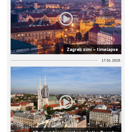
Zagreb zimi – timelapse
17.01.2020.