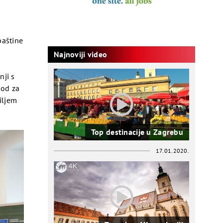
baštine
Najnoviji video
nji s
vod za
iljem
Top destinacije u Zagrebu
17.01.2020.