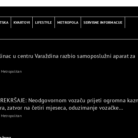
TSKA
KVARTOVI
LIFESTYLE
METROPOLA
SERVISNE INFORMACIJE
Klinac u centru Varaždina razbio samoposlužni aparat za
Metropolitan
PREKRŠAJE: Neodgovornom vozaču prijeti ogromna kaz
ra, zatvor na četiri mjeseca, oduzimanje vozačke…
Metropolitan