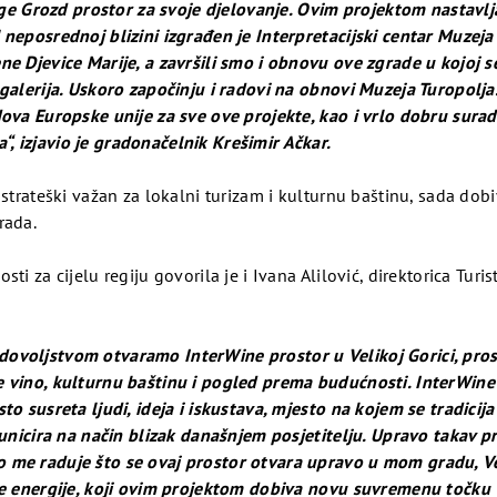
druge Grozd prostor za svoje djelovanje. Ovim projektom nastavl
 neposrednoj blizini izgrađen je Interpretacijski centar Muzeja
ne Djevice Marije, a završili smo i obnovu ove zgrade u kojoj s
 galerija. Uskoro započinju i radovi na obnovi Muzeja Turopolja
dova Europske unije za sve ove projekte, kao i vrlo dobru surad
, izjavio je gradonačelnik Krešimir Ačkar.
 strateški važan za lokalni turizam i kulturnu baštinu, sada dob
rada.
i za cijelu regiju govorila je i Ivana Alilović, direktorica Turis
dovoljstvom otvaramo InterWine prostor u Velikoj Gorici, pro
e vino, kulturnu baštinu i pogled prema budućnosti. InterWine
o susreta ljudi, ideja i iskustava, mjesto na kojem se tradicija
municira na način blizak današnjem posjetitelju. Upravo takav p
o me raduje što se ovaj prostor otvara upravo u mom gradu, Ve
jne energije, koji ovim projektom dobiva novu suvremenu točku