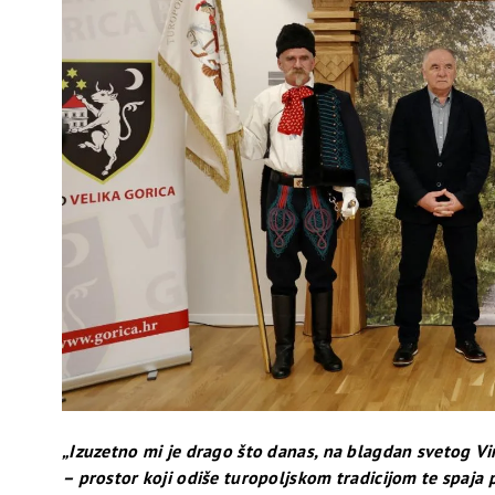
video
Pogledaj
video
Pogledaj
video
„Izuzetno mi je drago što danas, na blagdan svetog V
– prostor koji odiše turopoljskom tradicijom te spaja p