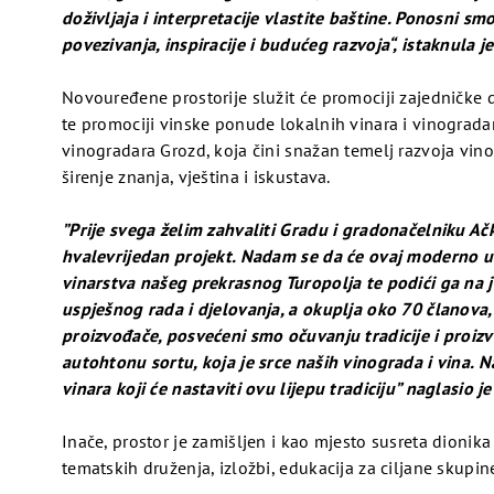
doživljaja i interpretacije vlastite baštine. Ponosni s
povezivanja, inspiracije i budućeg razvoja“, istaknula je
Novouređene prostorije služit će promociji zajedničke d
te promociji vinske ponude lokalnih vinara i vinogradar
vinogradara Grozd, koja čini snažan temelj razvoja vinog
širenje znanja, vještina i iskustava.
”Prije svega želim zahvaliti Gradu i gradonačelniku Ačka
hvalevrijedan projekt. Nadam se da će ovaj moderno ur
vinarstva našeg prekrasnog Turopolja te podići ga na j
uspješnog rada i djelovanja, a okuplja oko 70 članov
proizvođače, posvećeni smo očuvanju tradicije i proizv
autohtonu sortu, koja je srce naših vinograda i vina. 
vinara koji će nastaviti ovu lijepu tradiciju” naglasio 
Inače, prostor je zamišljen i kao mjesto susreta dionika
tematskih druženja, izložbi, edukacija za ciljane skupin