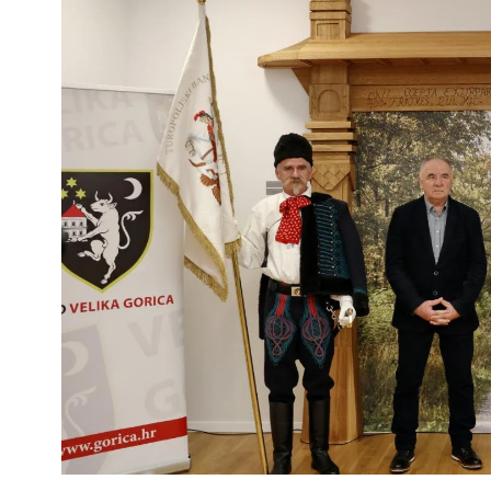
Najbolji virtualni blackjack u hrvatskom ži
Slot Mysterious Bonusi I Besplatne Vrtnje
Sve što trebate učiniti je slijediti ove korake za postavljanje ra
Maria Casino 50 Free Spins
Kao rezultat toga, vidjet ćete da su neke od njihovih igara pril
Klarna Casino Recenzija I Iskustva 2025