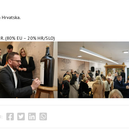
a Hrvatska.
EUR. (80% EU – 20% HR/SLO)
I: