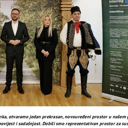
inka, otvaramo jedan prekrasan, novouređeni prostor u našem
ovijest i sadašnjost. Dobili smo reprezentativan prostor za sus