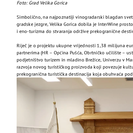
Foto: Grad Velika Gorica
Simbolično, na najpoznatiji vinogradarski blagdan sveto
gradske jezgre, Velika Gorica dobila je InterWine prost
i eno-turizma do stvaranja održive prekogranične desti
Riječ je o projektu ukupne vrijednosti 1,38 milijuna eu
partnerima (HR – Općina Pušća, Obrtničko učilište – us
Pogledaj
podjetništvo turizem in mladino Brežice, Univerzu v Mari
razvoja novog turističkog proizvoda koji povezuje kultur
prekogranična turistička destinacija koja obuhvaća podr
video
Pogledaj