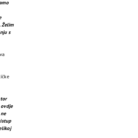
jamo
e
. Želim
nju s
iva
tičke
stor
 ovdje
 ne
ristup
likoj