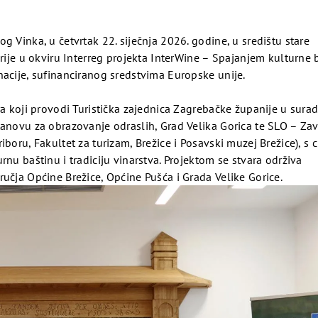
g Vinka, u četvrtak 22. siječnja 2026. godine, u središtu stare
orije u okviru Interreg projekta InterWine – Spajanjem kulturne 
nacije, sufinanciranog sredstvima Europske unije.
ra koji provodi Turistička zajednica Zagrebačke županije u surad
tanovu za obrazovanje odraslih, Grad Velika Gorica te SLO – Za
boru, Fakultet za turizam, Brežice i Posavski muzej Brežice), s c
nu baštinu i tradiciju vinarstva. Projektom se stvara održiva
učja Općine Brežice, Općine Pušća i Grada Velike Gorice.