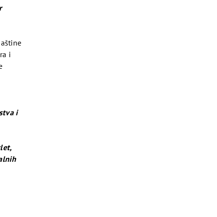
r
baštine
ra i
e
stva i
let,
alnih