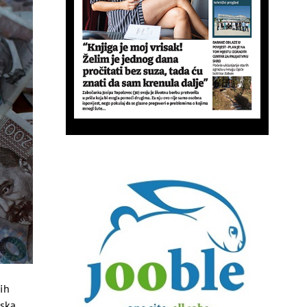
ih
rska