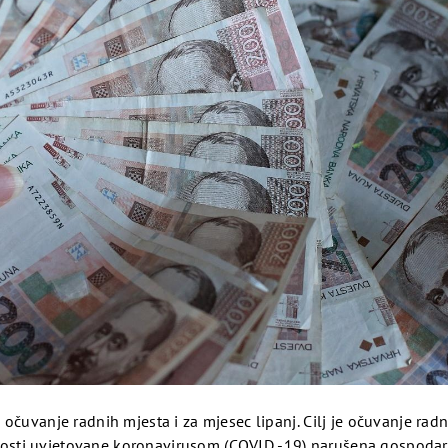
i dvije palube, igrači smiju dodirivati karte.
 temelje na Nusu.
očuvanje radnih mjesta i za mjesec lipanj. Cilj je očuvanje radn
osti uvjetovane koronavirusom (COVID -19) narušena gospoda