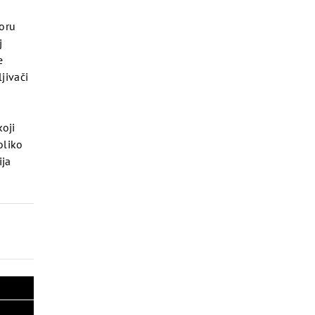
poru
j
e
jivači
koji
oliko
ija