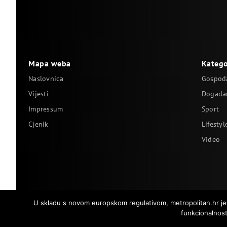
Mapa weba
Katego
Naslovnica
Gospod
Vijesti
Događa
Impressum
Sport
Cjenik
Lifestyl
Video
U skladu s novom europskom regulativom, metropolitan.hr je na
funkcionalnost