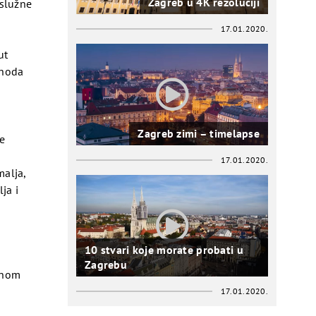
Zagreb u 4K rezoluciji
služne
17.01.2020.
ut
ihoda
Zagreb zimi – timelapse
ne
17.01.2020.
malja,
ja i
10 stvari koje morate probati u
Zagrebu
dnom
17.01.2020.