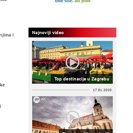
Najnoviji video
njima i
Top destinacije u Zagrebu
čke
17.01.2020.
i