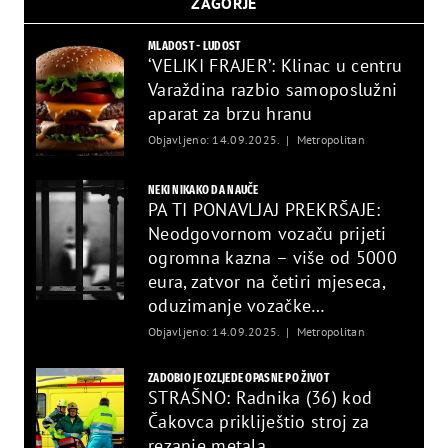
ZAGORJE
MLADOST - LUDOST
‘VELIKI FRAJER’: Klinac u centru
Varaždina razbio samoposlužni
aparat za brzu hranu
Objavljeno: 14.09.2025.
Metropolitan
NEKI NIKAKO DA NAUČE
PA TI PONAVLJAJ PREKRŠAJE:
Neodgovornom vozaču prijeti
ogromna kazna – više od 5000
eura, zatvor na četiri mjeseca,
oduzimanje vozačke…
Objavljeno: 14.09.2025.
Metropolitan
ZADOBIO JE OZLJEDE OPASNE PO ŽIVOT
STRAŠNO: Radnika (36) kod
Čakovca prikliještio stroj za
rezanje metala