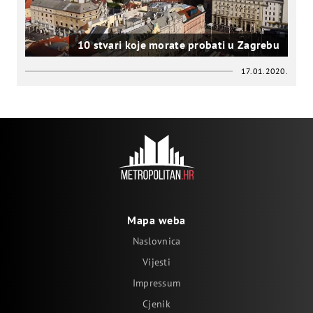
10 stvari koje morate probati u Zagrebu
17.01.2020.
Mapa weba
Naslovnica
Vijesti
Impressum
Cjenik