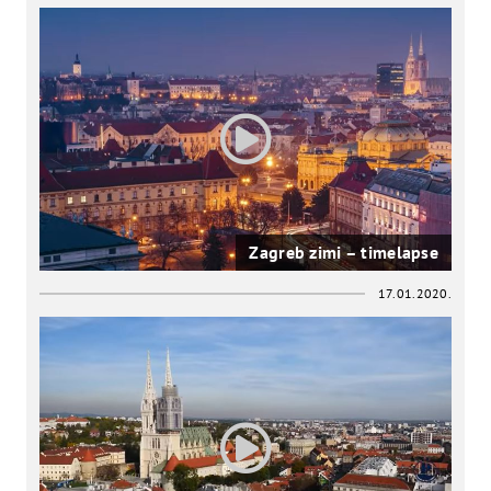
Zagreb zimi – timelapse
17.01.2020.