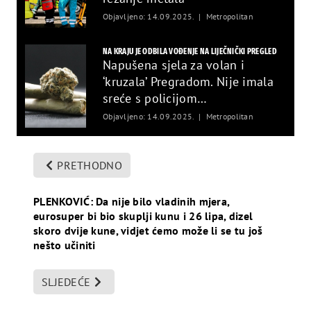
Objavljeno: 14.09.2025.
Metropolitan
NA KRAJU JE ODBILA VOĐENJE NA LIJEČNIČKI PREGLED
Napušena sjela za volan i
‘kruzala’ Pregradom. Nije imala
sreće s policijom…
Objavljeno: 14.09.2025.
Metropolitan
PRETHODNO
PLENKOVIĆ: Da nije bilo vladinih mjera,
eurosuper bi bio skuplji kunu i 26 lipa, dizel
skoro dvije kune, vidjet ćemo može li se tu još
nešto učiniti
SLJEDEĆE