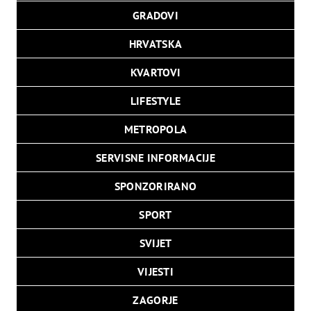
GRADOVI
HRVATSKA
KVARTOVI
LIFESTYLE
METROPOLA
SERVISNE INFORMACIJE
SPONZORIRANO
SPORT
SVIJET
VIJESTI
ZAGORJE