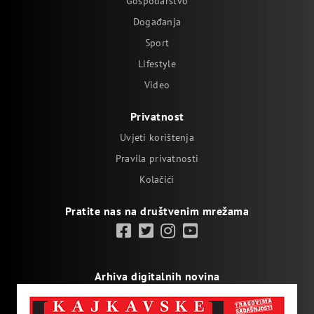
Gospodarstvo
Događanja
Sport
Lifestyle
Video
Privatnost
Uvjeti korištenja
Pravila privatnosti
Kolačići
Pratite nas na društvenim mrežama
Arhiva digitalnih novina