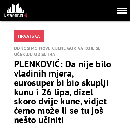
Brojanje mobilnih slot kartica 2024
Rulet Bez Krupijea
: Otvarajući instant casino stranice
danas, primijetit ćete da su određeni elementi dizajna
bili usmjereni na mobilne korisnike.
HRVATSKA
Rulet Iskustva
- Otkrićete da većina autentičnih
DONOSIMO NOVE CIJENE GORIVA KOJE SE
proizvoda prihvaća oklade od igrača koji su zapravo u
OČEKUJU OD SUTRA
stvarnom kasinu i putem Interneta - njihove proizvode
PLENKOVIĆ: Da nije bilo
obično koriste zemaljska kockarnice kako bi proširili
svoju korisničku bazu, a to uključuje i njihovu igru s
vladinih mjera,
dvostrukim ruletom.
eurosuper bi bio skuplji
500 Casino 50 Free Spins
: Općenito razumijemo da su
kunu i 26 lipa, dizel
internetski slotovi modificirani tako da rade s
skoro dvije kune, vidjet
određenom svrhom, međutim, rijetko razmišljamo o
ćemo može li se tu još
tome, radije samo gledamo kako se valjci okreću s
ciljem da možda zaradimo nešto novca do kraja našeg
nešto učiniti
susreta u igri.