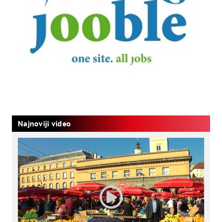
Najnoviji video