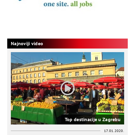
Najnoviji video
Top destinacije u Zagrebu
17.01.2020.