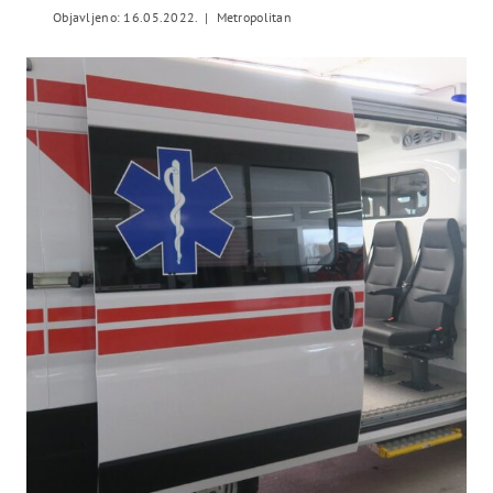
Prosječna varijanca, 20 načina za pobjedu i maksimalni
Objavljeno: 16.05.2022.
Metropolitan
dobitak od 1000 puta veći od oklade čine igru idealnom
za igrače koji tek započinju svoju avanturu na
automatima.
Igre na automati za novac online za blackjack 2024
Pravila Texas Holdem Poker
Sve bingo igre u Inninsu temelje se na bingo igri sa 75 lopti,
što je zanimljivo jer se čini da ne prihvaćaju igrače iz SAD-a,
gdje je ova igra najpopularnija.
Slot Big Bass Keeping It Reel Bonusi I Besplatne Vrtnje
Tvrtka je također imenovana operatorom kasina godine za
2024, godinu na dodjeli nagrada Alinsuin.
Najveca Kockarnica Na Svetu