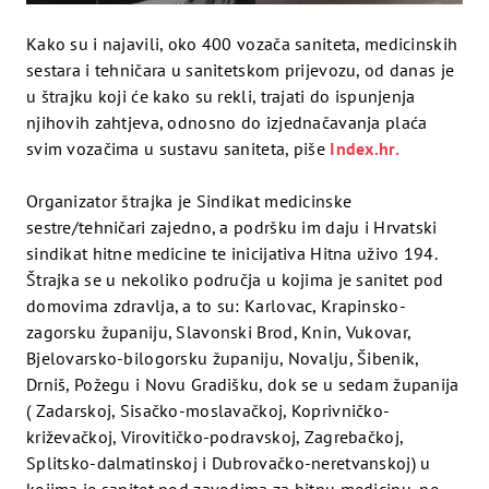
Kako su i najavili, oko 400 vozača saniteta, medicinskih
sestara i tehničara u sanitetskom prijevozu, od danas je
u štrajku koji će kako su rekli, trajati do ispunjenja
njihovih zahtjeva, odnosno do izjednačavanja plaća
svim vozačima u sustavu saniteta, piše
Index.hr.
Organizator štrajka je Sindikat medicinske
sestre/tehničari zajedno, a podršku im daju i Hrvatski
sindikat hitne medicine te inicijativa Hitna uživo 194.
Štrajka se u nekoliko područja u kojima je sanitet pod
domovima zdravlja, a to su: Karlovac, Krapinsko-
zagorsku županiju, Slavonski Brod, Knin, Vukovar,
Bjelovarsko-bilogorsku županiju, Novalju, Šibenik,
Drniš, Požegu i Novu Gradišku, dok se u sedam županija
( Zadarskoj, Sisačko-moslavačkoj, Koprivničko-
križevačkoj, Virovitičko-podravskoj, Zagrebačkoj,
Splitsko-dalmatinskoj i Dubrovačko-neretvanskoj) u