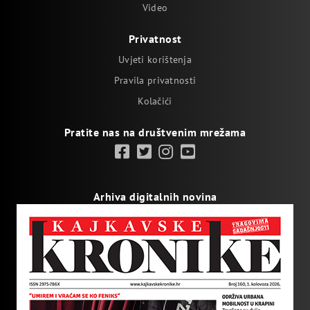
Video
Privatnost
Uvjeti korištenja
Pravila privatnosti
Kolačići
Pratite nas na društvenim mrežama
Arhiva digitalnih novina