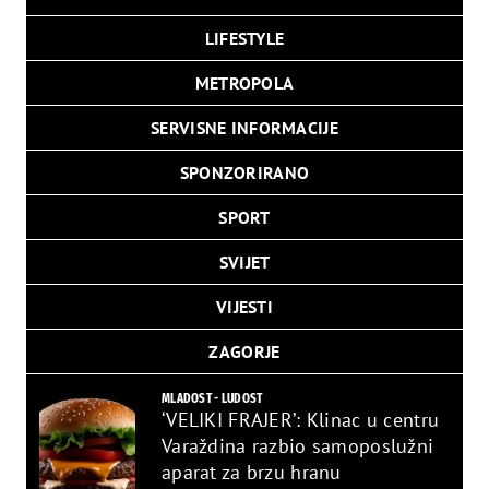
LIFESTYLE
METROPOLA
SERVISNE INFORMACIJE
SPONZORIRANO
SPORT
SVIJET
VIJESTI
ZAGORJE
MLADOST - LUDOST
‘VELIKI FRAJER’: Klinac u centru
Varaždina razbio samoposlužni
aparat za brzu hranu