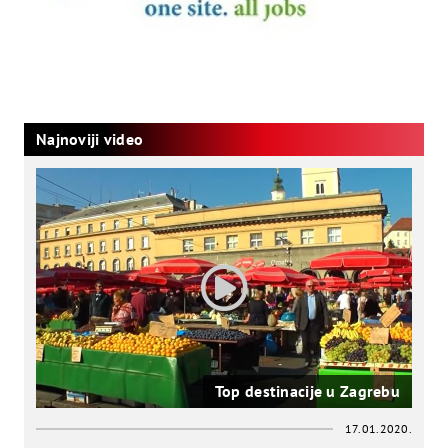
Najnoviji video
Top destinacije u Zagrebu
17.01.2020.