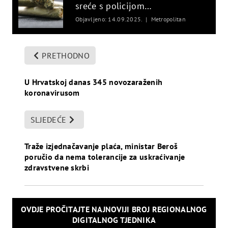
sreće s policijom…
Objavljeno: 14.09.2025.
Metropolitan
PRETHODNO
U Hrvatskoj danas 345 novozaraženih
koronavirusom
SLJEDEĆE
Traže izjednačavanje plaća, ministar Beroš
poručio da nema tolerancije za uskraćivanje
zdravstvene skrbi
OVDJE PROČITAJTE NAJNOVIJI BROJ REGIONALNOG
DIGITALNOG TJEDNIKA