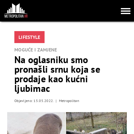
Najbolji live blackjack kako igrati 2024
Slot Age Of The Gods God Of Storms Bonusi I Besplatne
Vrtnje
: Možda vam je dobro poznat osjećaj samostalne
igre i to vam ide u prilog.
LIFESTYLE
Slot Iron Bank Bonusi I Besplatne Vrtnje
- Uostalom, svi
MOGUĆE I ZAMJENE
pobjeđuju u Bingu ako se dobro zabavljate.
Na oglasniku smo
Kagaming Casino Igre Recenzija
: Unatoč činjenici da
pronašli srnu koja se
Casino traje samo kratko vrijeme, posluje sa sjedištem u
ALINSU, koja ima dugogodišnje iskustvo pod svojim
prodaje kao kućni
pojasom, osiguravajući igračima da imaju posla s
ljubimac
pravim stručnjacima iz industrije.
Objavljeno: 15.05.2022.
Metropolitan
Live slot u hrvatskoj za udvostručenje 2024
Slot Book Of The Divine Egyptian Darkness Bonusi I Besplatne
Vrtnje
S niskom minimalnom okladom od 0,10 i visokom