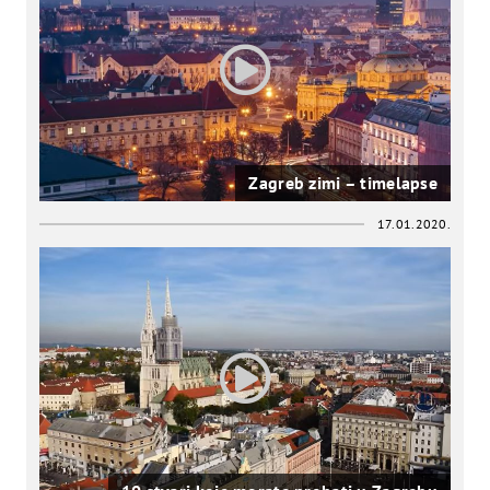
Zagreb zimi – timelapse
17.01.2020.