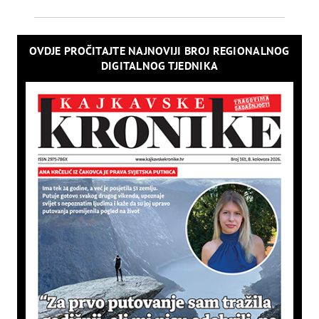
OVDJE PROČITAJTE NAJNOVIJI BROJ REGIONALNOG
DIGITALNOG TJEDNIKA