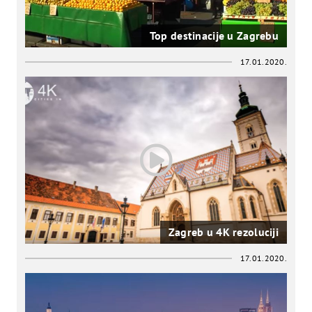
Top destinacije u Zagrebu
17.01.2020.
Zagreb u 4K rezoluciji
17.01.2020.