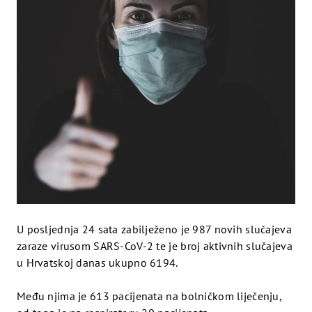
Rulet Online Free
U ovoj funkciji množitelj može doseći 20 puta.
Stoga slobodno idite izravno u kasino i iskoristite bonus
bez depozita po Vašem izboru.
Online kasino poker pravi novac 2024
Bingo Brojevi Provjera Dobitaka
Broj pružatelja usluga jednako je impresivan.
Najbolja Alipay Kasina 2025
Zahtjevi za Klađenje mogu uzrokovati da igrač izgubi moral od
igranja U tom kasinu.
Slot Versailles Gold Bonusi I Besplatne Vrtnje
U posljednja 24 sata zabilježeno je 987 novih slučajeva
zaraze virusom SARS-CoV-2 te je broj aktivnih slučajeva
u Hrvatskoj danas ukupno 6194.
Među njima je 613 pacijenata na bolničkom liječenju,