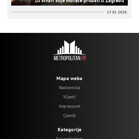
10 stvari koje morate probati u Zagrebu
17.01.2020.
Mapa weba
Naslovnica
Vijesti
Impressum
Cjenik
Kategorije
Gospodarstvo