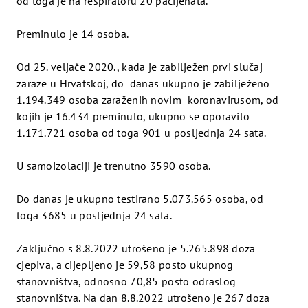
od toga je na respiratoru 20 pacijenata.
Preminulo je 14 osoba.
Od 25. veljače 2020., kada je zabilježen prvi slučaj
zaraze u Hrvatskoj, do danas ukupno je zabilježeno
1.194.349 osoba zaraženih novim koronavirusom, od
kojih je 16.434 preminulo, ukupno se oporavilo
1.171.721 osoba od toga 901 u posljednja 24 sata.
U samoizolaciji je trenutno 3590 osoba.
Do danas je ukupno testirano 5.073.565 osoba, od
toga 3685 u posljednja 24 sata.
Zaključno s 8.8.2022 utrošeno je 5.265.898 doza
cjepiva, a cijepljeno je 59,58 posto ukupnog
stanovništva, odnosno 70,85 posto odraslog
stanovništva. Na dan 8.8.2022 utrošeno je 267 doza