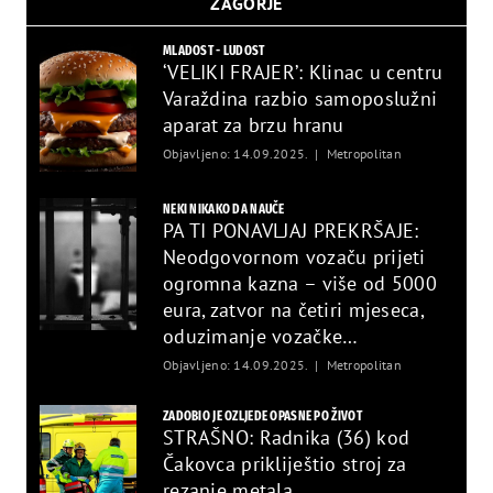
ZAGORJE
MLADOST - LUDOST
‘VELIKI FRAJER’: Klinac u centru
Varaždina razbio samoposlužni
aparat za brzu hranu
Objavljeno: 14.09.2025.
Metropolitan
NEKI NIKAKO DA NAUČE
PA TI PONAVLJAJ PREKRŠAJE:
Neodgovornom vozaču prijeti
ogromna kazna – više od 5000
eura, zatvor na četiri mjeseca,
oduzimanje vozačke…
Objavljeno: 14.09.2025.
Metropolitan
ZADOBIO JE OZLJEDE OPASNE PO ŽIVOT
STRAŠNO: Radnika (36) kod
Čakovca prikliještio stroj za
rezanje metala