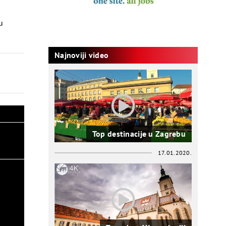
u
Najnoviji video
Top destinacije u Zagrebu
17.01.2020.