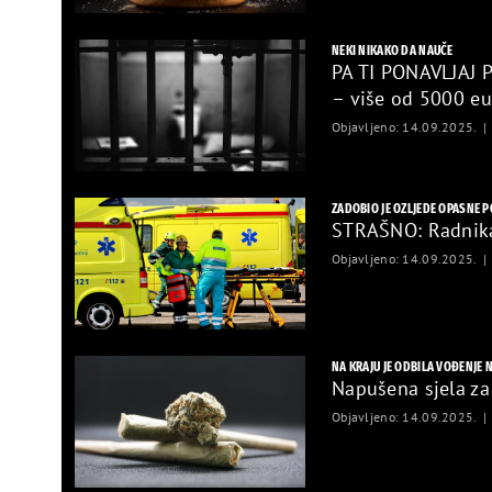
video
NEKI NIKAKO DA NAUČE
PA TI PONAVLJAJ 
– više od 5000 eu
Pogledaj
Objavljeno: 14.09.2025.
video
ZADOBIO JE OZLJEDE OPASNE P
STRAŠNO: Radnika 
Objavljeno: 14.09.2025.
Pogledaj
NA KRAJU JE ODBILA VOĐENJE 
Napušena sjela za 
video
Objavljeno: 14.09.2025.