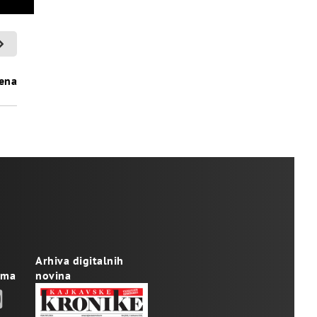
mena
Arhiva digitalnih
ama
novina