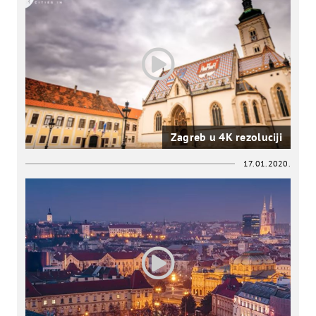
Zagreb u 4K rezoluciji
17.01.2020.