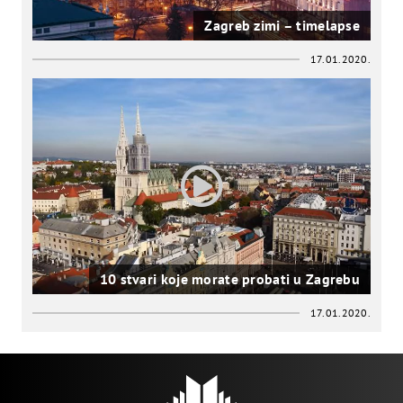
Zagreb zimi – timelapse
17.01.2020.
10 stvari koje morate probati u Zagrebu
17.01.2020.