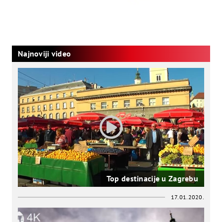
Najnoviji video
Top destinacije u Zagrebu
17.01.2020.