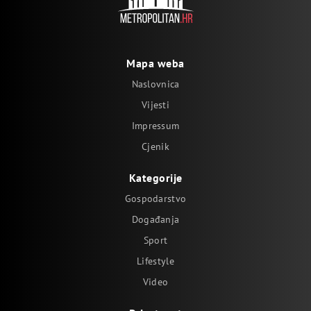
Mapa weba
Naslovnica
Vijesti
Impressum
Cjenik
Kategorije
Gospodarstvo
Događanja
Sport
Lifestyle
Video