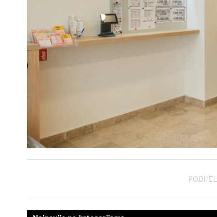
PODIJEL