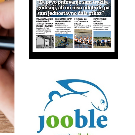
u državi, a možda i samo u svojim zemljama.