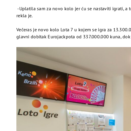
-Uplatila sam za novo kolo jer ću se nastaviti igrati, a t
rekla je.
Večeras je novo kolo Lota 7 u kojem se igra za 13.300.0
glavni dobitak Eurojackpota od 337.000.000 kuna, dok 