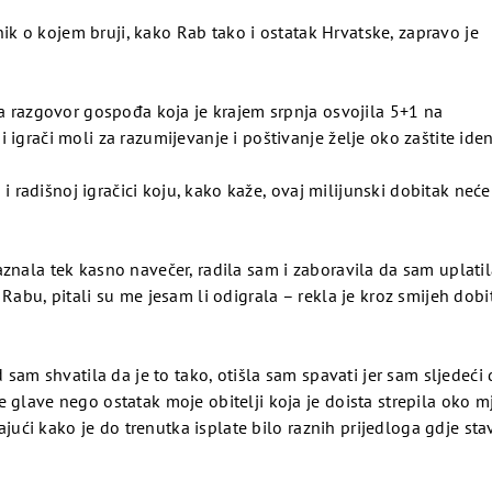
tnik o kojem bruji, kako Rab tako i ostatak Hrvatske, zapravo je
la razgovor gospođa koja je krajem srpnja osvojila 5+1 na
igrači moli za razumijevanje i poštivanje želje oko zaštite ident
j i radišnoj igračici koju, kako kaže, ovaj milijunski dobitak neće
znala tek kasno navečer, radila sam i zaboravila da sam uplatil
Rabu, pitali su me jesam li odigrala – rekla je kroz smijeh dobi
d sam shvatila da je to tako, otišla sam spavati jer sam sljedeći
 glave nego ostatak moje obitelji koja je doista strepila oko m
ajući kako je do trenutka isplate bilo raznih prijedloga gdje stav