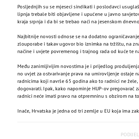
Posljednjih su se mjeseci sindikati i poslodavci usugla
lipnja trebale biti objavljene i upućene u javno savjet
kraja srpnja i da bi se trebao naći na jesenskom dnev
Najbitnije novosti odnose se na dodatno ograničavanje
zlouporabe i takav ugovor bio iznimka na tržištu, na 
načine i uvjete povremenog i trajnog rada od kuće te n
Pogledaj
Među zanimljivijim novostima je i prijedlog produljen
no uvjet za ostvarivanje prava na umirovljenje ostaje 
radnicima koji navrše 65 godina ako to radnici ne žele
video
dogovarati. Ipak, kako napominje HUP-ov pregovarač z
radnici neće imati pravo na otpremninu s obzirom na to
Inače, Hrvatska je jedna od tri zemlje u EU koja ima z
Pogledaj
PODIJEL