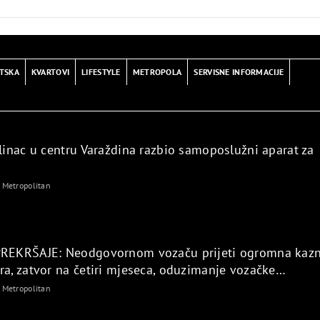
TSKA
KVARTOVI
LIFESTYLE
METROPOLA
SERVISNE INFORMACIJE
Klinac u centru Varaždina razbio samoposlužni aparat za
Metropolitan
PREKRŠAJE: Neodgovornom vozaču prijeti ogromna kaz
ra, zatvor na četiri mjeseca, oduzimanje vozačke…
Metropolitan