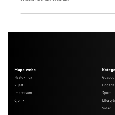
Mapa weba
Katego
Naslovnica
Gospod
Vijesti
Događa
Impressum
Sport
Cjenik
Lifestyl
Video