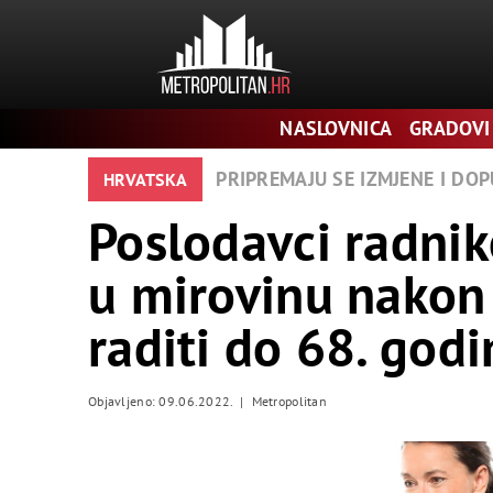
Preuzmi online rulet kasino
Najbolja Kasina Paysafecard
: Kao što naziv govori, onli
Pretraga
NASLOVNICA
GRADOVI
Slot Let S Get Ready To Rumble Bonusi I Besplatne Vrtnj
Bingo Uplata Do Koliko Sati
: Ova se značajka može aktiv
PRIPREMAJU SE IZMJENE I DO
HRVATSKA
Poslodavci radnik
Slot žive kasino
u mirovinu nakon
Poker U Prave Pare
Iako je naša glavna misija pomoći vam da pronađete sigurn
raditi do 68. godi
toj smo temi puno pisali.
Bizzo Casino 50 Free Spins
Najpopularniji je kladiti se na ukupnog pobjednika turnir
Objavljeno: 09.06.2022.
Metropolitan
Odjel za poslovnu i profesionalnu regulativu na Floridi
Igrajte poker na hrvatskom 2024