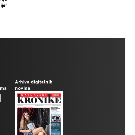
ije“
Arhiva digitalnih
ama
novina