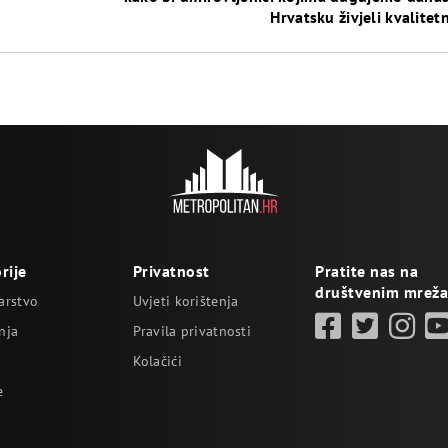
Hrvatsku živjeli kvalitetn
rije
Privatnost
Pratite nas na
društvenim mrež
arstvo
Uvjeti korištenja
nja
Pravila privatnosti
Kolačići
e