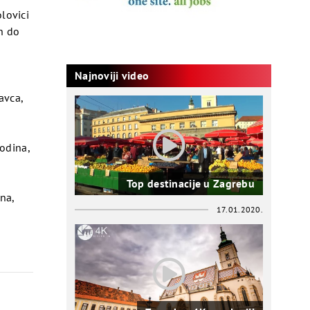
lovici
an do
Najnoviji video
avca,
odina,
Top destinacije u Zagrebu
na,
17.01.2020.