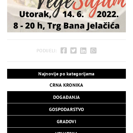
PODIJELI:
Najnovije po kategorijama
CRNA KRONIKA
DOGAĐANJA
GOSPODARSTVO
GRADOVI