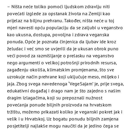
– Ništa neće toliko pomoći ljudskom zdravlju niti
povećati izglede za opstanak života na Zemlji kao
prijelaz na biljnu prehranu. Također, ništa neće u toj
mjeri navesti opću populaciju da se zaljubi u veganstvo
kao ukusna, dostupa, povoljna i zdrava veganska
ponuda. Opće je poznata činjenica da ljubav ide kroz
želudac i već smo se uvjerili da je ukusan obrok puno
veći povod za razmišljanje o prelasku na veganstvo
nego argumenti o velikoj potrošnji prirodnih resursa,
zagađenju okoliša, klimatskim promjenama, što sve
uzrokuje način prehrane koji uključuje meso, mlijeko i
jaja. Zbog svega navedenoga ‘VegeSajam’ je, prije svega,
edukativni događaj i drago nam je što zajedno s našim
dragim izlagačima, koji su prepoznali nužnost
povećanja ponude biljnih proizvoda na hrvatskom
tržištu, možemo prikazati koliko je veganski pokret jak i
velik i u Hrvatskoj. Uz bogatu ponudu biljnih zamjena
posjetitelji najlakše mogu naučiti da je jedino čega se