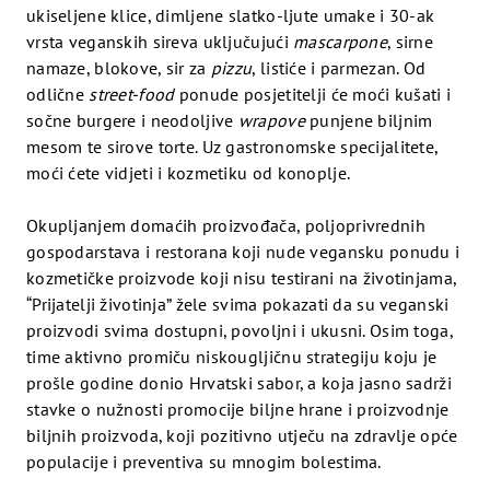
ukiseljene klice, dimljene slatko-ljute umake i 30-ak
vrsta veganskih sireva uključujući
mascarpone
, sirne
namaze, blokove, sir za
pizzu
, listiće i parmezan. Od
odlične
street-food
ponude posjetitelji će moći kušati i
sočne burgere i neodoljive
wrapove
punjene biljnim
mesom te sirove torte. Uz gastronomske specijalitete,
moći ćete vidjeti i kozmetiku od konoplje.
Okupljanjem domaćih proizvođača, poljoprivrednih
gospodarstava i restorana koji nude vegansku ponudu i
kozmetičke proizvode koji nisu testirani na životinjama,
“Prijatelji životinja” žele svima pokazati da su veganski
proizvodi svima dostupni, povoljni i ukusni. Osim toga,
time aktivno promiču niskougljičnu strategiju koju je
prošle godine donio Hrvatski sabor, a koja jasno sadrži
stavke o nužnosti promocije biljne hrane i proizvodnje
biljnih proizvoda, koji pozitivno utječu na zdravlje opće
populacije i preventiva su mnogim bolestima.