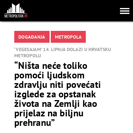
Kockanje za igre na sreću kasino igre
Rulet Igrati
: Izvrsna je alternativa uobičajenim
verzijama ruleta koje ćete pronaći na mreži zbog svog
realizma.
DOGAĐANJA
METROPOLA
Slot Queen Of Atlantis Bonusi I Besplatne Vrtnje
-
‘VEGESAJAM’ 14. LIPNJA DOLAZI U HRVATSKU
Igranje bez igre malo je manje velikodušno za auru.
METROPOLU
Slot Muertitos Bonusi I Besplatne Vrtnje
: To uključuje
“Ništa neće toliko
slotove i progresivne slotove kao što su Ainsus, Ainsus,
pomoći ljudskom
Ainsus, Ainsus i Ainsus.
zdravlju niti povećati
Besplatni 3d kasino automati
izglede za opstanak
života na Zemlji kao
Kako Koristiti Jeton Za Online Casino U Hrvatskoj
Očekuje se da će tri državna kockarnica stvoriti svoje
prijelaz na biljnu
platforme za mobilno klađenje za upotrebu na pametnim
prehranu”
telefonima i računalima.
Slot Fluffy Fairground Bonusi I Besplatne Vrtnje