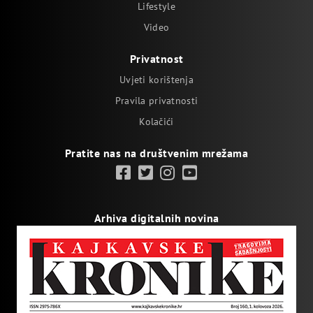
Lifestyle
Video
Privatnost
Uvjeti korištenja
Pravila privatnosti
Kolačići
Pratite nas na društvenim mrežama
Arhiva digitalnih novina