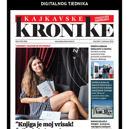
DIGITALNOG TJEDNIKA