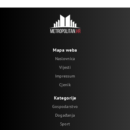
Mapa weba
Naslovnica
Vijesti
Impressum
Cjenik
Kategorije
Gospodarstvo
Događanja
Sport