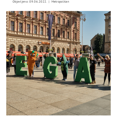
Objavljeno: 09.06.2022.
Metropolitan
Simbol igraće karte stvara kombinacije s manjom
vrijednošću, dok boca napitaka, miš i knjiga čarolija
donose nagrade srednje razine.
Jedini pobjednik rezultirat će profitom.
Poker uživo kasino 2024
Slot 40 Burning Hot Bonusi I Besplatne Vrtnje
Ovdje pogledajte popis najboljih kockarnica i slobodno
otkrijte pregled svakog od njih na našoj stranici.
Slot Fishin Frenzy Megaways Bonusi I Besplatne Vrtnje
No, kao što svaki igrač kasina zna, uvijek ima mjesta za još.
Porec Casino No Deposit Bonus