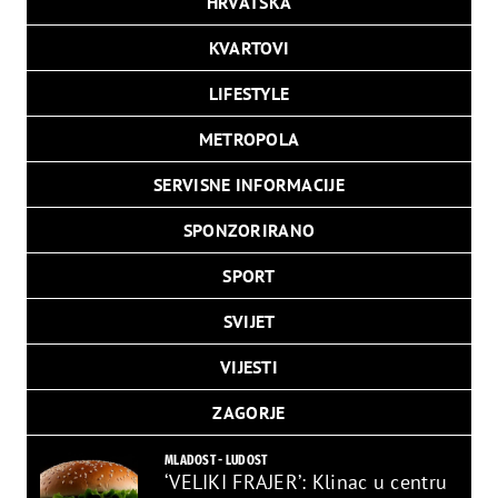
HRVATSKA
KVARTOVI
LIFESTYLE
METROPOLA
SERVISNE INFORMACIJE
SPONZORIRANO
SPORT
SVIJET
VIJESTI
ZAGORJE
MLADOST - LUDOST
‘VELIKI FRAJER’: Klinac u centru