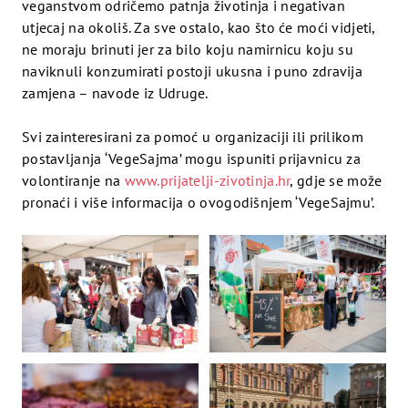
veganstvom odričemo patnja životinja i negativan
utjecaj na okoliš. Za sve ostalo, kao što će moći vidjeti,
ne moraju brinuti jer za bilo koju namirnicu koju su
naviknuli konzumirati postoji ukusna i puno zdravija
zamjena – navode iz Udruge.
Svi zainteresirani za pomoć u organizaciji ili prilikom
postavljanja ‘VegeSajma’ mogu ispuniti prijavnicu za
volontiranje na
www.prijatelji-zivotinja.hr
, gdje se može
pronaći i više informacija o ovogodišnjem ‘VegeSajmu’.