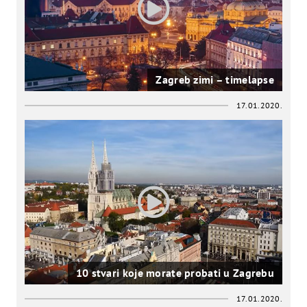
Zagreb zimi – timelapse
17.01.2020.
10 stvari koje morate probati u Zagrebu
17.01.2020.