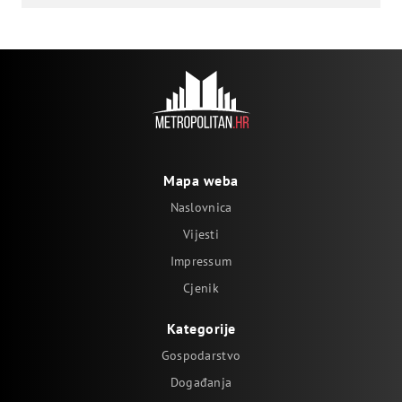
Mapa weba
Naslovnica
Vijesti
Impressum
Cjenik
Kategorije
Gospodarstvo
Događanja