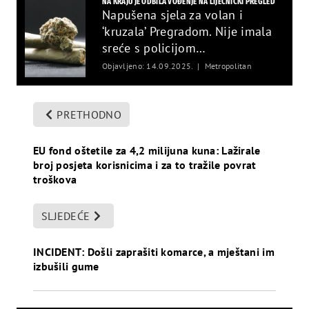
NA KRAJU JE ODBILA VOĐENJE NA LIJEČNIČKI PREGLED
Napušena sjela za volan i
‘kruzala’ Pregradom. Nije imala
sreće s policijom…
Objavljeno: 14.09.2025.
Metropolitan
PRETHODNO
EU fond oštetile za 4,2 milijuna kuna: Lažirale
broj posjeta korisnicima i za to tražile povrat
troškova
SLJEDEĆE
INCIDENT: Došli zaprašiti komarce, a mještani im
izbušili gume