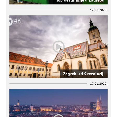
Top destinacije u Zagrebu
17.01.2020.
Zagreb u 4K rezoluciji
17.01.2020.