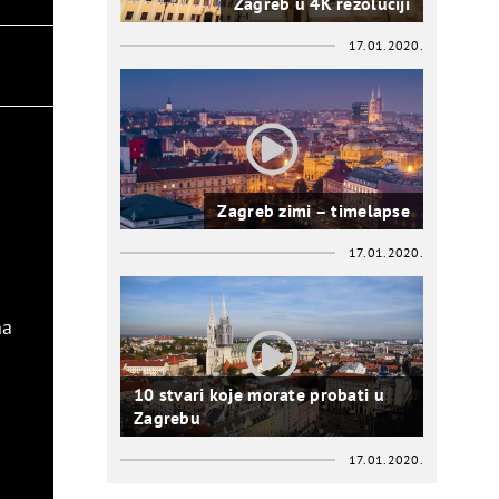
Zagreb u 4K rezoluciji
17.01.2020.
Zagreb zimi – timelapse
17.01.2020.
na
10 stvari koje morate probati u
Zagrebu
17.01.2020.