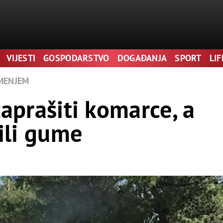
ne
u o igri ovdje će vam pomoći apsolutno sigurno okruženje i fer i
VIJESTI
GOSPODARSTVO
DOGAĐANJA
SPORT
LI
nsus, kao i nekoliko drugih dobavljača softvera.
a.
AMENJEM
aprašiti komarce, a
ili gume
koliko savjeta o tome što Casino radi bez računa i koje ćete pre
 ćete uvijek pronaći nešto za zabavu.
aje veliku vjerojatnost pobjede u igri s pravim novcem s bonuso
za 2024