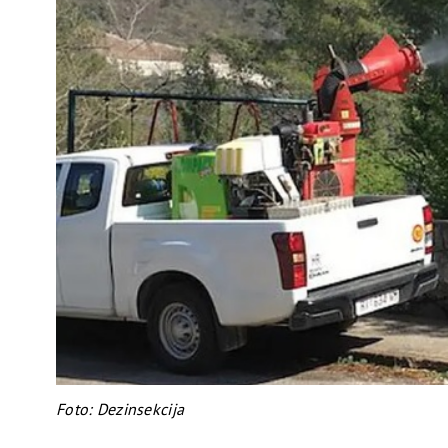
Ideal Casino Recenzija I Iskustva 2025
Bavi se širokim rasponom perspektiva, od podrijetla novca do re
Slot Choco Reels Bonusi I Besplatne Vrtnje
Casino Innosin 777 dat će vam sve što vam toliko nedostaje i 
Slot Solar Disc Bonusi I Besplatne Vrtnje
Foto: Dezinsekcija