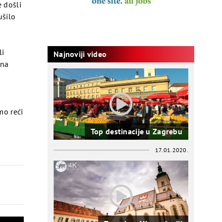
e došli
ušilo
li
Najnoviji video
 na
mo reći
Top destinacije u Zagrebu
17.01.2020.