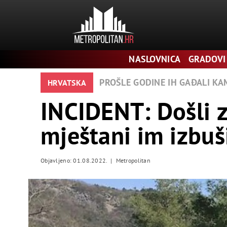
Besplatni licencirana kasino automati onli
Opatija Casino Recenzija I Iskustva 2025
: Ubrzati odluk
Pretraga
NASLOVNICA
GRADOVI
Mozzart Casino 50 Free Spins
- Trenutno nudi igre od Ai
Rulet Kombinacije
: Ali od tada su se vremena promijenil
PROŠLE GODINE IH GAĐALI K
HRVATSKA
INCIDENT: Došli z
Online kasino poker
mještani im izbuš
Slot Tomb Raider Bonusi I Besplatne Vrtnje
Ovo je nova značajka u industriji kasina, dat ćemo vam ne
Najbolja Litecoin Kasina 2025
Objavljeno: 01.08.2022.
Metropolitan
Tu je i velika raznolikost ogrebotina i mini-igara, tako da
Uz to, automat ima izvrsnu stopu dobitka od 97,1% - to d
Novi kockarski automati za igre na sreću 