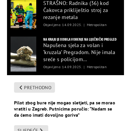
STRAŠNO: Radnika (36) kod
Čakovca prikliještio stroj za
rezanje metala
Objavljeno: 14.09.2025.
Metropolitan
NA KRAJU JE ODBILA VOĐENJE NA LIJEČNIČKI PREGLED
Napušena sjela za volan i
‘kruzala’ Pregradom. Nije imala
sreće s policijom…
Objavljeno: 14.09.2025.
Metropolitan
PRETHODNO
Pilot zbog bure nije mogao sletjeti, pa se morao
vratiti u Zagreb. Putnicima poručio: “Nadam se
da ćemo imati dovoljno goriva”
SLJEDEĆE