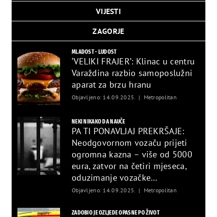
VIJESTI
ZAGORJE
MLADOST - LUDOST
‘VELIKI FRAJER’: Klinac u centru
Varaždina razbio samoposlužni
aparat za brzu hranu
Objavljeno: 14.09.2025.
Metropolitan
NEKI NIKAKO DA NAUČE
PA TI PONAVLJAJ PREKRŠAJE:
Neodgovornom vozaču prijeti
ogromna kazna – više od 5000
eura, zatvor na četiri mjeseca,
oduzimanje vozačke…
Objavljeno: 14.09.2025.
Metropolitan
ZADOBIO JE OZLJEDE OPASNE PO ŽIVOT