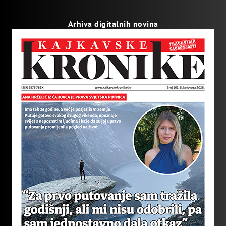
Arhiva digitalnih novina