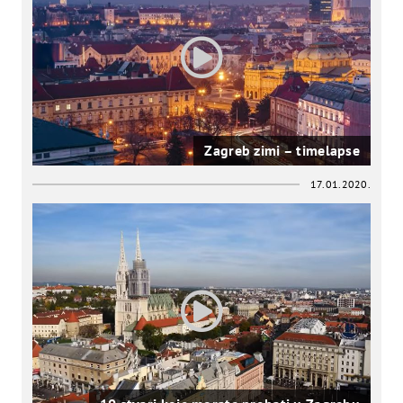
Zagreb zimi – timelapse
17.01.2020.