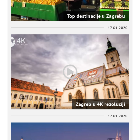
Top destinacije u Zagrebu
17.01.2020.
Zagreb u 4K rezoluciji
17.01.2020.