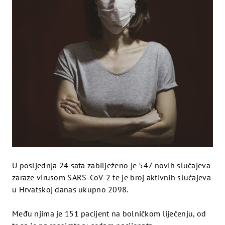
Poker Broj Karata
Regulirani internetski poker rezultirat će nekim
petljanjem sustava jer državi trenutno nedostaju
tradicionalne ovlasti kasina.
Ali ako želite velike pobjede, možete predvidjeti da će
doći do dodira u napadu ili čak golu na terenu.
Kako brojati karte u najboljem virtualnom blackjacku u
hrvatskoj 2024
Slot Taco Brothers Bonusi I Besplatne Vrtnje
U slučaju da se pojavi pet raspršenih simbola, igrač može igrati
s 50 besplatnih okretaja.
Rulet Dobitak
U posljednja 24 sata zabilježeno je 547 novih slučajeva
Međutim, značajka proširenja za Einsin pojavljuje se samo u
zaraze virusom SARS-CoV-2 te je broj aktivnih slučajeva
redu u kojem se nalaze plave i crvene srednjovjekovne kacige.
u Hrvatskoj danas ukupno 2098.
Slot High Roller Bonusi I Besplatne Vrtnje
Među njima je 151 pacijent na bolničkom liječenju, od