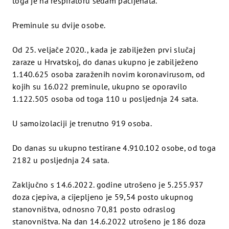
toga je na respiratoru sedam pacijenata.
Preminule su dvije osobe.
Od 25. veljače 2020., kada je zabilježen prvi slučaj
zaraze u Hrvatskoj, do danas ukupno je zabilježeno
1.140.625 osoba zaraženih novim koronavirusom, od
kojih su 16.022 preminule, ukupno se oporavilo
1.122.505 osoba od toga 110 u posljednja 24 sata.
U samoizolaciji je trenutno 919 osoba.
Do danas su ukupno testirane 4.910.102 osobe, od toga
2182 u posljednja 24 sata.
Zaključno s 14.6.2022. godine utrošeno je 5.255.937
doza cjepiva, a cijepljeno je 59,54 posto ukupnog
stanovništva, odnosno 70,81 posto odraslog
stanovništva. Na dan 14.6.2022 utrošeno je 186 doza