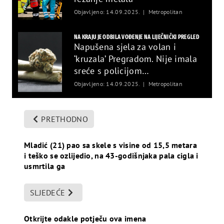
Objavljeno: 14.09.2025.
Metropolitan
NA KRAJU JE ODBILA VOĐENJE NA LIJEČNIČKI PREGLED
Napušena sjela za volan i
‘kruzala’ Pregradom. Nije imala
sreće s policijom…
Objavljeno: 14.09.2025.
Metropolitan
PRETHODNO
Mladić (21) pao sa skele s visine od 15,5 metara
i teško se ozlijedio, na 43-godišnjaka pala cigla i
usmrtila ga
SLJEDEĆE
Otkrijte odakle potječu ova imena