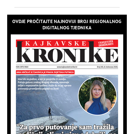
OVDJE PROČITAJTE NAJNOVIJI BROJ REGIONALNOG
DIGITALNOG TJEDNIKA