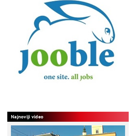
Najnoviji video