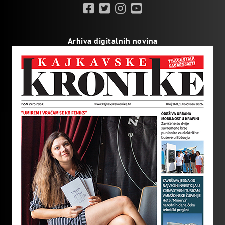
Arhiva digitalnih novina