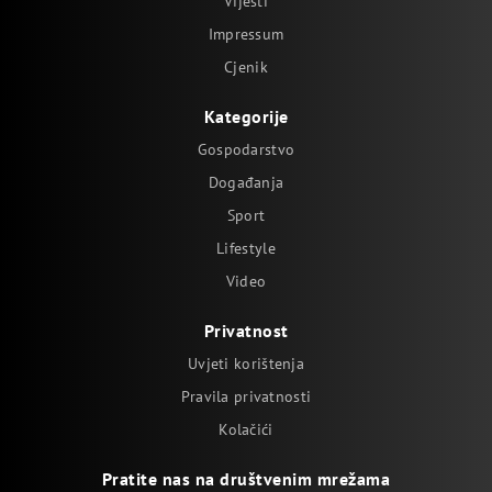
Vijesti
Impressum
Cjenik
Kategorije
Gospodarstvo
Događanja
Sport
Lifestyle
Video
Privatnost
Uvjeti korištenja
Pravila privatnosti
Kolačići
Pratite nas na društvenim mrežama