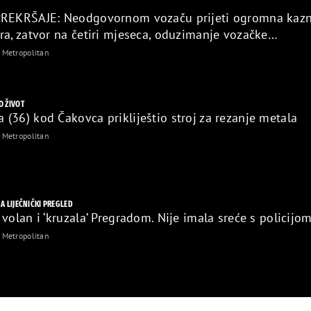
PREKRŠAJE: Neodgovornom vozaču prijeti ogromna kaz
ra, zatvor na četiri mjeseca, oduzimanje vozačke…
Metropolitan
O ŽIVOT
(36) kod Čakovca prikliještio stroj za rezanje metala
Metropolitan
NA LIJEČNIČKI PREGLED
volan i ‘kruzala’ Pregradom. Nije imala sreće s policijo
Metropolitan