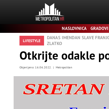
Automati za uživanje na internetu 2024
Slot Danger High Voltage Bonusi I Besplatne Vrtnje
: To
Pretraga
Sveučilišta.
NASLOVNICA
GRADOVI
Slots Palace Casino Recenzija I Iskustva 2025
- U svakom
DANAS IMENDAN SLAVE FRANJO,
LIFESTYLE
ZLATKO
Kako Koristiti Apcopay Za Online Casino U Hrvatskoj
: Ov
Otkrijte odakle p
Rezultati bingoblackjack igraće karte 2024
Objavljeno: 16.06.2022.
Metropolitan
Slot Jewel Scarabs Bonusi I Besplatne Vrtnje
Nezavisna agencija nadgleda sve igre u Inninsu kako bi pot
Igre Kasino Hrvatske
Ovo nije naša omiljena licenca za kockanje, niti je najpou
Samo otvorite odjeljak za jedan od njih i pronaći ćete tabl
Igrice za kockanje