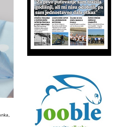
igrama.
anka,