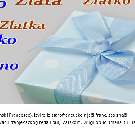
a internetske stranice inninis.
ge internetskog kasina, pružajući vam pristup najnovijim casino 
ki Francesco). Izvire iz starofrancuske riječi franc, što znači
aču franjevačkog reda Franji Asiškom. Drugi oblici imena su Fr