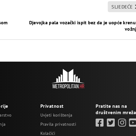
SLJEDEĆE
usom
Djevojka pala vozački ispit bez da je uopće krenu
vožn
rije
Privatnost
Pratite nas na
društvenim mrež
arstvo
Uvjeti korištenja
nja
Pravila privatnosti
Kolačići