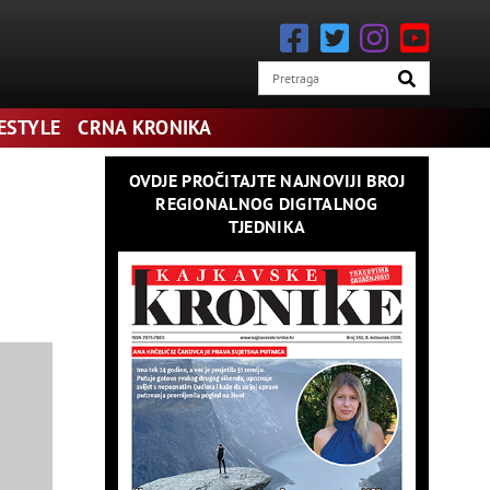
i neumorno radimo na tome da stalno dodajemo nova
FESTYLE
CRNA KRONIKA
lužbi za korisnike su od vitalnog značaja.
OVDJE PROČITAJTE NAJNOVIJI BROJ
REGIONALNOG DIGITALNOG
TJEDNIKA
 teško dobiti pomoć ako se pojave problemi.