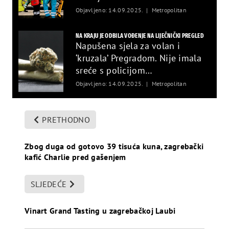
Objavljeno: 14.09.2025.
Metropolitan
NA KRAJU JE ODBILA VOĐENJE NA LIJEČNIČKI PREGLED
Napušena sjela za volan i
‘kruzala’ Pregradom. Nije imala
sreće s policijom…
Objavljeno: 14.09.2025.
Metropolitan
PRETHODNO
Zbog duga od gotovo 39 tisuća kuna, zagrebački
kafić Charlie pred gašenjem
SLJEDEĆE
Vinart Grand Tasting u zagrebačkoj Laubi