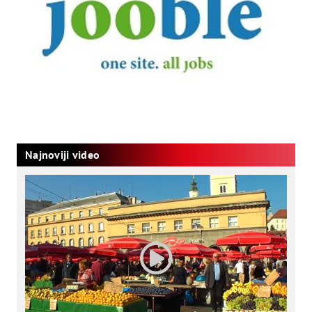
Najnoviji video