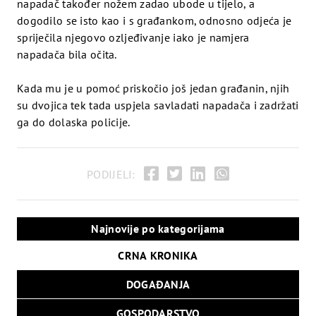
napadač također nožem zadao ubode u tijelo, a
dogodilo se isto kao i s građankom, odnosno odjeća je
spriječila njegovo ozljeđivanje iako je namjera
napadača bila očita.
Kada mu je u pomoć priskočio još jedan građanin, njih
su dvojica tek tada uspjela savladati napadača i zadržati
ga do dolaska policije.
PODIJELI:
Najnovije po kategorijama
CRNA KRONIKA
DOGAĐANJA
GOSPODARSTVO