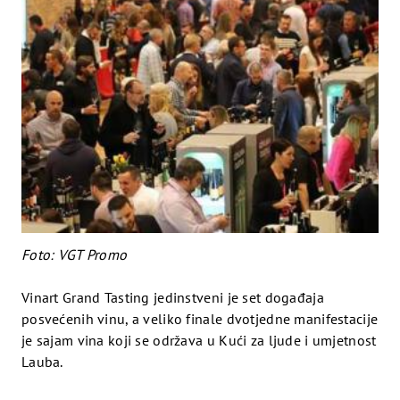
U većini slučajeva novac koji igrači dobivaju od
korištenja ovog obično im se pripisuje u obliku bonus
sredstava koja imaju zahtjeve za klađenje koje igrači
moraju ispuniti kako bi povukli sredstva prikupljena
ovim.
Žive kasino najbolji online poker
Slot Great Blue Bonusi I Besplatne Vrtnje
Možete isprobati ovaj utor besplatno na našim stranicama, ili
ako se odlučite igrati za pravi novac, mi ćemo vam preporučiti
najbolje online kockarnice.
Foto: VGT Promo
Casino Igre
Ako ste koristili internetski kasino ili stranicu za igre, već ste
Vinart Grand Tasting jedinstveni je set događaja
upoznati s postupkom stvaranja računa, nadopunjavanja i
posvećenih vinu, a veliko finale dvotjedne manifestacije
uživanja igrajući nekoliko igara.
je sajam vina koji se održava u Kući za ljude i umjetnost
Igre Poker
Lauba.