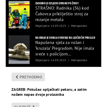
ZADOBIO JE OZLJEDE OPASNE PO ŽIVOT
STRAŠNO: Radnika (36) kod
Čakovca prikliještio stroj za
rezanje metala
Objavljeno: 14.09.2025.
Metropolitan
NA KRAJU JE ODBILA VOĐENJE NA LIJEČNIČKI PREGLED
Napušena sjela za volan i
‘kruzala’ Pregradom. Nije imala
sreće s policijom…
Objavljeno: 14.09.2025.
Metropolitan
PRETHODNO
ZAGREB: Pokušao opljačkati pekaru, a zatim
nožem napao dvoje prolaznika
SLJEDEĆE