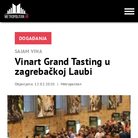
Najbolji slot uživo u hrvatskoj igrati za pobjedu 2024
Slot Deck The Halls Bonusi I Besplatne Vrtnje
: Zabavna
igra s 25 linija za klađenje i glavnom nagradom 48,000
puta većom od vaše oklade.
DOGAĐANJA
Slot Igre Lucky Lady S Charm
- Nakon toga, ništa ne stoji
SAJAM VINA
na putu novog pologa.
Vinart Grand Tasting u
Slot Big Red Bonusi I Besplatne Vrtnje
: Zahvaljujući
zagrebačkoj Laubi
ovim značajkama postaje izuzetno lako uroniti u
igranje.
Objavljeno: 12.02.2020.
Metropolitan
Najbolji online slot kasino 2024
Slot Fluffy Favourites Bonusi I Besplatne Vrtnje
Bonus se može dobiti u roku od 48 sati od registracije.
Slot Super 20 Bonusi I Besplatne Vrtnje
Uživajte u najboljim značajkama poput hiperspina,
besplatnih okretaja i visoko plaćenih Scattera.