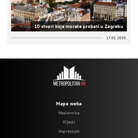
10 stvari koje morate probati u Zagrebu
17.01.2020.
Mapa weba
Naslovnica
Vijesti
Impressum