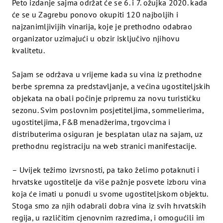
Peto izdanje sajma održat će se 6. i 7. ožujka 2020. kada
će se u Zagrebu ponovo okupiti 120 najboljih i
najzanimljivijih vinarija, koje je prethodno odabrao
organizator uzimajući u obzir isključivo njihovu
kvalitetu.
Sajam se održava u vrijeme kada su vina iz prethodne
berbe spremna za predstavljanje, a većina ugostiteljskih
objekata na obali počinje pripremu za novu turističku
sezonu. Svim poslovnim posjetiteljima, sommelierima,
ugostiteljima, F&B menadžerima, trgovcima i
distributerima osiguran je besplatan ulaz na sajam, uz
prethodnu registraciju na web stranici manifestacije.
– Uvijek težimo izvrsnosti, pa tako želimo potaknuti i
hrvatske ugostitelje da više pažnje posvete izboru vina
koja će imati u ponudi u svome ugostiteljskom objektu.
Stoga smo za njih odabrali dobra vina iz svih hrvatskih
regija, u različitim cjenovnim razredima, i omogućili im