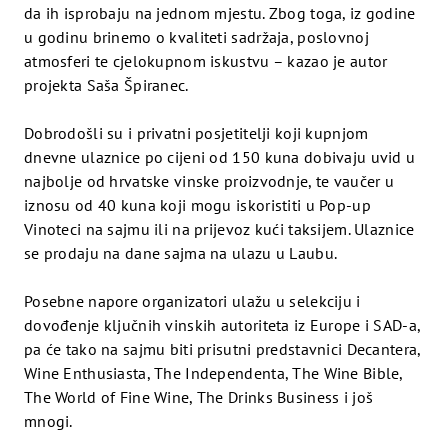
da ih isprobaju na jednom mjestu. Zbog toga, iz godine
u godinu brinemo o kvaliteti sadržaja, poslovnoj
atmosferi te cjelokupnom iskustvu – kazao je autor
projekta Saša Špiranec.
Dobrodošli su i privatni posjetitelji koji kupnjom
dnevne ulaznice po cijeni od 150 kuna dobivaju uvid u
najbolje od hrvatske vinske proizvodnje, te vaučer u
iznosu od 40 kuna koji mogu iskoristiti u Pop-up
Vinoteci na sajmu ili na prijevoz kući taksijem. Ulaznice
se prodaju na dane sajma na ulazu u Laubu.
Posebne napore organizatori ulažu u selekciju i
dovođenje ključnih vinskih autoriteta iz Europe i SAD-a,
pa će tako na sajmu biti prisutni predstavnici Decantera,
Wine Enthusiasta, The Independenta, The Wine Bible,
The World of Fine Wine, The Drinks Business i još
mnogi.