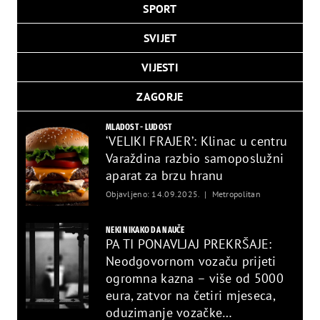
SPORT
SVIJET
VIJESTI
ZAGORJE
MLADOST - LUDOST
‘VELIKI FRAJER’: Klinac u centru
Varaždina razbio samoposlužni
aparat za brzu hranu
Objavljeno: 14.09.2025.
Metropolitan
NEKI NIKAKO DA NAUČE
PA TI PONAVLJAJ PREKRŠAJE:
Neodgovornom vozaču prijeti
ogromna kazna – više od 5000
eura, zatvor na četiri mjeseca,
oduzimanje vozačke…