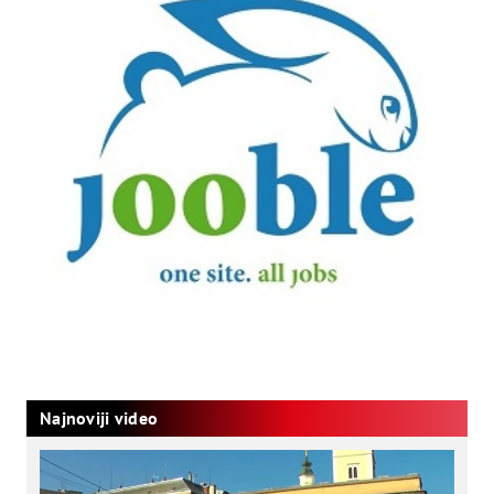
Najnoviji video