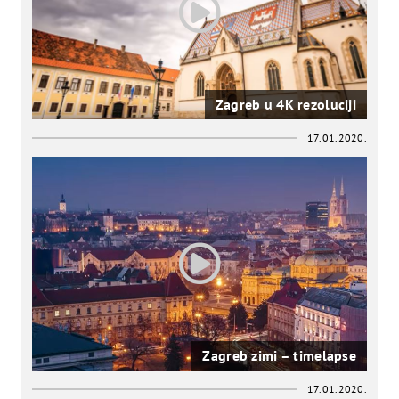
Zagreb u 4K rezoluciji
17.01.2020.
Zagreb zimi – timelapse
17.01.2020.