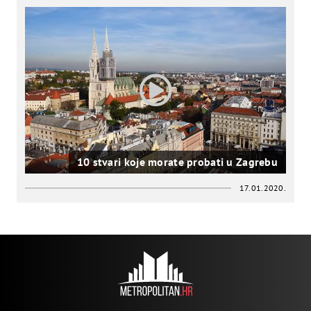
10 stvari koje morate probati u Zagrebu
17.01.2020.