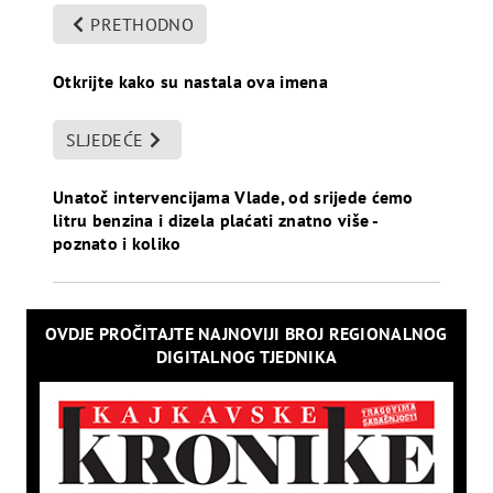
PRETHODNO
Otkrijte kako su nastala ova imena
SLJEDEĆE
Unatoč intervencijama Vlade, od srijede ćemo
litru benzina i dizela plaćati znatno više -
poznato i koliko
OVDJE PROČITAJTE NAJNOVIJI BROJ REGIONALNOG
DIGITALNOG TJEDNIKA