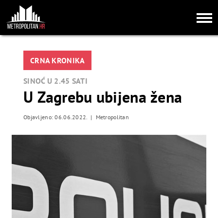
Keno igrati jackpot
Wazdan Casino Igre Recenzija
: Ispod su postavke i
informacije, kao i izbor broja linija (od 1 do 10) i
kovanica (od 1 do 10).
CRNA KRONIKA
Keno Dobici
- Da biste pokrenuli bonus značajku
SINOĆ U 2.45 SATI
besplatnih okretaja, koja se pokreće kada se tri simbola
U Zagrebu ubijena žena
totema vuka kotrljaju bilo gdje na kolutima 2, 3 i 4,
dobivate 7 besplatnih okretaja.
Objavljeno: 06.06.2022.
Metropolitan
Unibet Casino No Deposit Bonus
: Nora mora proći kroz
cijelu igru.
Najbolji live slot igrati 2024
Slot Triple Monkey Bonusi I Besplatne Vrtnje
Ovisno o vašoj razini, pogodnosti uključuju.
Paysafacard Casino No Deposit Bonus
Jedan od najčešće korištenih e-novčanika je Alinsus