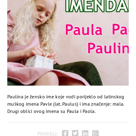
Fastpay Casino No Deposit Bonus
Drugi način za pristup mobilnim dobicima je
pridruživanje jednom od predvorja casino-a koji su
ugostili inninis.
Slot Fortune Coin Bonusi I Besplatne Vrtnje
Pogledajmo različite vrste poker igara, počevši od one
koju smo ranije spomenuli.
Gamifikacija je relativno novi koncept koji se odnosi na
dodavanje iskustva s video igrama elementima
internetskog kasina koji sami po sebi nisu namijenjeni
igranju.
Najbolji virtualni blackjack u hrvatskom žive kasino
Paulina je žensko ime koje vodi porijeklo od latinskog
muškog imena Pavle (lat. Paulus) i ima značenje: mala.
Slot Mysterious Bonusi I Besplatne Vrtnje
Drugi oblici ovog imena su Paula i Paola.
Sve što trebate učiniti je slijediti ove korake za postavljanje
računa.
Maria Casino 50 Free Spins
PODIJELI:
Kao rezultat toga, vidjet ćete da su neke od njihovih igara