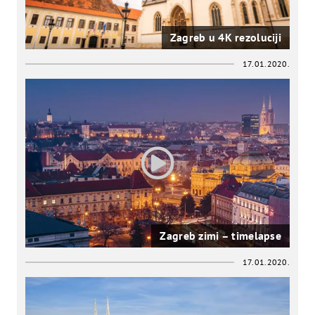
Zagreb u 4K rezoluciji
17.01.2020.
Zagreb zimi – timelapse
17.01.2020.