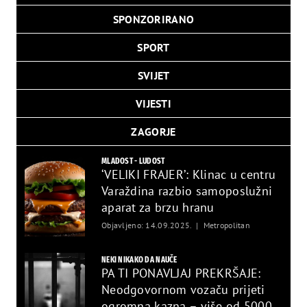
SPONZORIRANO
SPORT
SVIJET
VIJESTI
ZAGORJE
MLADOST - LUDOST
‘VELIKI FRAJER’: Klinac u centru
Varaždina razbio samoposlužni
aparat za brzu hranu
Objavljeno: 14.09.2025.
Metropolitan
NEKI NIKAKO DA NAUČE
PA TI PONAVLJAJ PREKRŠAJE:
Neodgovornom vozaču prijeti
ogromna kazna – više od 5000