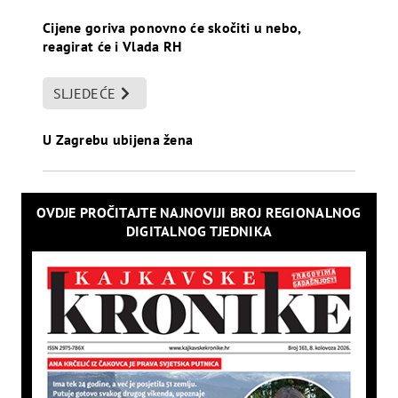
Cijene goriva ponovno će skočiti u nebo,
reagirat će i Vlada RH
SLJEDEĆE
U Zagrebu ubijena žena
OVDJE PROČITAJTE NAJNOVIJI BROJ REGIONALNOG
DIGITALNOG TJEDNIKA