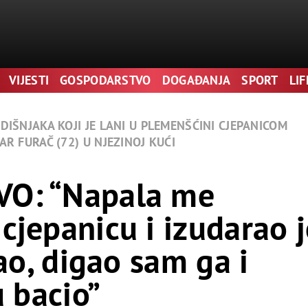
 uživati u igri dulje vrijeme i s većim iznosima.
VIJESTI
GOSPODARSTVO
DOGAĐANJA
SPORT
LI
rednost kuće u ovoj igri je otprilike.
staci stranice su da bismo željeli vidjeti izbor jedinstvenih pro
IŠNJAKA KOJI JE LANI U PLEMENŠĆINI CJEPANICOM
R FURAČ (72) U NJEZINOJ KUĆI
O: “Napala me
unovčili ga, internetski kasino poništit će Vaš dobitak na temelju
jepanicu i izudarao j
da i promotivnog koda, zapravo ih nema.
liku postati multimilijunaš.
ao, digao sam ga i
u bacio”