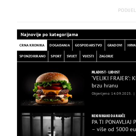
PODIJEL
Najnovije po kategorijama
CRNA KRONIKA
DOGAĐANJA
GOSPODARSTVO
GRADOVI
HRVA
SPONZORIRANO
SPORT
SVIJET
VIJESTI
ZAGORJE
MLADOST - LUDOST
‘VELIKI FRAJER’: 
brzu hranu
Objavljeno: 14.09.2025.
NEKI NIKAKO DA NAUČE
PA TI PONAVLJAJ 
– više od 5000 eu