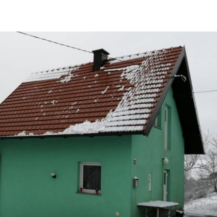
bitak koji igrač kasina dobije množi s 5.
mata za igre na sreću.