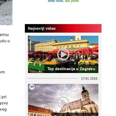
Najnoviji video
arinu
sudu u
Top destinacije u Zagrebu
nom
17.01.2020.
 pri
egovo
evog