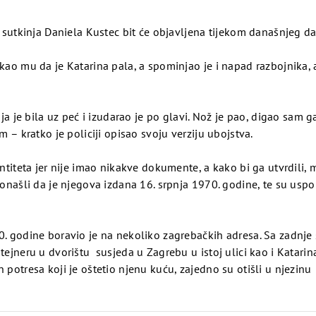
utkinja Daniela Kustec bit će objavljena tijekom današnjeg d
ekao mu da je Katarina pala, a spominjao je i napad razbojnika, 
je bila uz peć i izudarao je po glavi. Nož je pao, digao sam ga
m – kratko je policiji opisao svoju verziju ubojstva.
entiteta jer nije imao nikakve dokumente, a kako bi ga utvrdili, 
ronašli da je njegova izdana 16. srpnja 1970. godine, te su uspo
0. godine boravio je na nekoliko zagrebačkih adresa. Sa zadnje
tejneru u dvorištu susjeda u Zagrebu u istoj ulici kao i Katarina
 potresa koji je oštetio njenu kuću, zajedno su otišli u njezinu