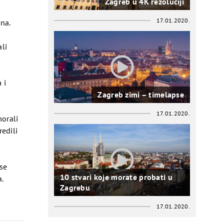
Zagreb u 4K rezoluciji
17.01.2020.
ana.
ali
 i
Zagreb zimi – timelapse
17.01.2020.
morali
redili
 se
10 stvari koje morate probati u
.
Zagrebu
17.01.2020.