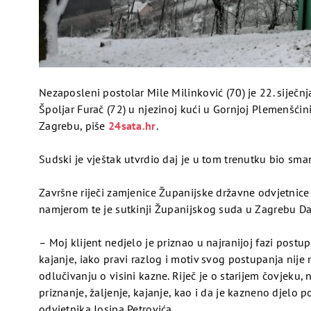
Nezaposleni postolar Mile Milinković (70) je 22. siječ
Špoljar Furač (72) u njezinoj kući u Gornjoj Plemenšći
Zagrebu, piše
24sata.hr
.
Pogledaj
Sudski je vještak utvrdio daj je u tom trenutku bio smanj
video
Završne riječi zamjenice Županijske državne odvjetnic
namjerom te je sutkinji Županijskog suda u Zagrebu Da
– Moj klijent nedjelo je priznao u najranijoj fazi postup
kajanje, iako pravi razlog i motiv svog postupanja nije m
Pogledaj
odlučivanju o visini kazne. Riječ je o starijem čovjek
priznanje, žaljenje, kajanje, kao i da je kazneno djelo p
odvjetnika Josipa Petrovića.