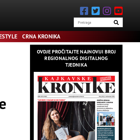
FESTYLE
CRNA KRONIKA
mocija marke.
OVDJE PROČITAJTE NAJNOVIJI BROJ
REGIONALNOG DIGITALNOG
TJEDNIKA
 činjenice da pravila i uvjeti nisu ispunjeni.
e