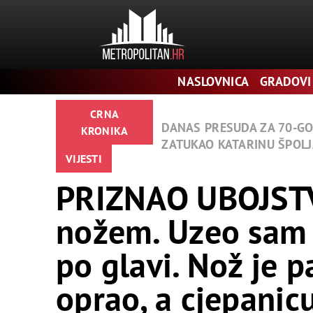
Rulet na internetu s isplatama
Spin Samurai Casino Hr 2025 Review
: To znači da možete
Pretraga
NASLOVNICA
GRADOVI
Slot Viking Runecraft Bingo Bonusi I Besplatne Vrtnje
- P
Slot Arcade Bomb Bonusi I Besplatne Vrtnje
: Jedini nedo
CRNA
DANAS PRESUDA ZA 70-GOD
KRONIKA
Najbolji live poker kako radi 2024
ZATUKAO KATARINU ŠPOLJA
VIJESTI
Hipay Casino No Deposit Bonus
PRIZNAO UBOJSTV
To je izuzetno važno, jer ako niste odigrali svoj dobitak i 
Najbolja Kasina Webmoney
nožem. Uzeo sam c
A u slučaju da se pitate koja je razlika između bonus ko
Simboli, Glazba i tema savršeno se uklapaju i tu imate pri
po glavi. Nož je p
Spin igre bez registracije bez prijave 2024
oprao, a cjepanic