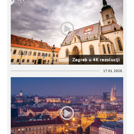
Zagreb u 4K rezoluciji
17.01.2020.