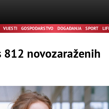
govještava igrače da će na bubnjevima biti dragulja, puno šareni
VIJESTI
GOSPODARSTVO
DOGAĐANJA
SPORT
LI
popularna igra na ploči koja se igra s kockicama.
no stranice bez depozita nude izvrstan izbor zabave za igrače koj
s 812 novozaraženih
hrvatskoj 2024
nude.
 s bankovnim prijenosom, što bi moglo potrajati i do 15 dana, 
o njihovu novu igru kada se pojave u britanskim kockarnicama.