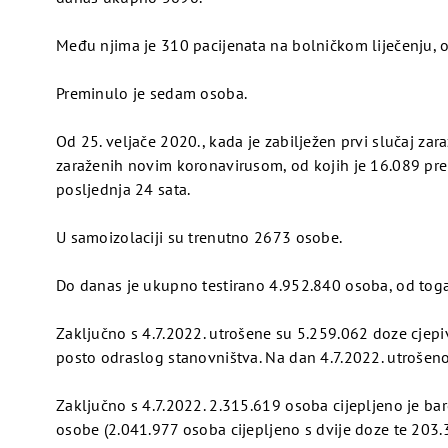
Među njima je 310 pacijenata na bolničkom liječenju, o
Preminulo je sedam osoba.
Od 25. veljače 2020., kada je zabilježen prvi slučaj z
zaraženih novim koronavirusom, od kojih je 16.089 pr
posljednja 24 sata.
Pogledaj
U samoizolaciji su trenutno 2673 osobe.
video
Do danas je ukupno testirano 4.952.840 osoba, od toga
Zaključno s 4.7.2022. utrošene su 5.259.062 doze cjep
posto odraslog stanovništva. Na dan 4.7.2022. utrošen
Pogledaj
Zaključno s 4.7.2022. 2.315.619 osoba cijepljeno je ba
osobe (2.041.977 osoba cijepljeno s dvije doze te 203.