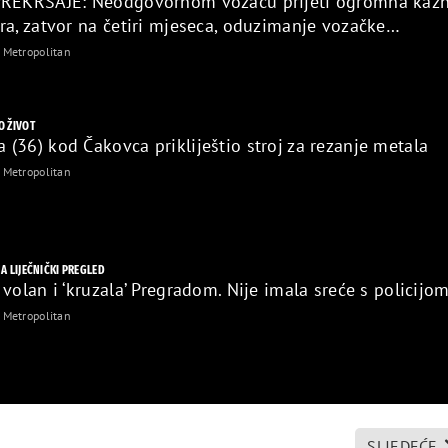
PREKRŠAJE: Neodgovornom vozaču prijeti ogromna kaz
ra, zatvor na četiri mjeseca, oduzimanje vozačke…
Metropolitan
O ŽIVOT
(36) kod Čakovca prikliještio stroj za rezanje metala
Metropolitan
NA LIJEČNIČKI PREGLED
volan i ‘kruzala’ Pregradom. Nije imala sreće s policijo
Metropolitan
SLJEDEĆE