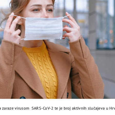
a zaraze virusom SARS-CoV-2 te je broj aktivnih slučajeva u Hr