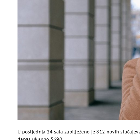
Casino Rizik
Možda je to već previše uskličnika za jedan blog.
Captain Cooks Casino Recenzija I Iskustva 2025
Osim toga, biti igrač pokera zapravo zatvara sva politička vrata.
Betitall Casino No Deposit Bonus
U posljednja 24 sata zabilježeno je 812 novih slučajev
danas ukupno 5690.