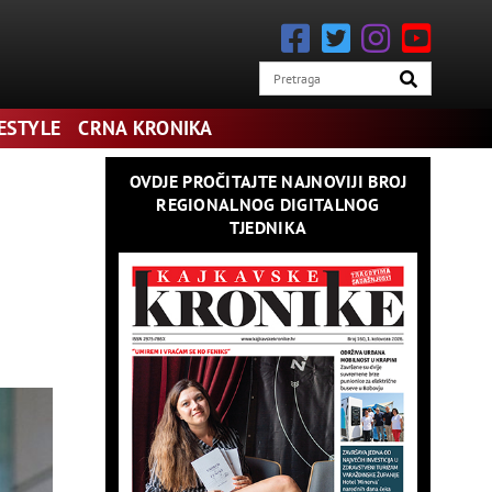
h i skupih dragulja.
FESTYLE
CRNA KRONIKA
i žele igrati besplatne igre, no možda postoje neke igre koje su
OVDJE PROČITAJTE NAJNOVIJI BROJ
REGIONALNOG DIGITALNOG
TJEDNIKA
prema Inninsu.