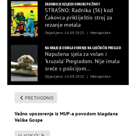
ZADOBIO JE OZLJEDE OPASNE PO ŽIVOT
STRAŠNO: Radnika (36) kod
Čakovca prikliještio stroj za
rezanje metala
Objavljeno: 14.09.2025.
Metropolitan
NA KRAJU JE ODBILA VOĐENJE NA LIJEČNIČKI PREGLED
Napušena sjela za volan i
‘kruzala’ Pregradom. Nije imala
sreće s policijom…
Objavljeno: 14.09.2025.
Metropolitan
PRETHODNO
Važno upozorenje iz MUP-a povodom blagdana
Velike Gospe
SLJEDEĆE