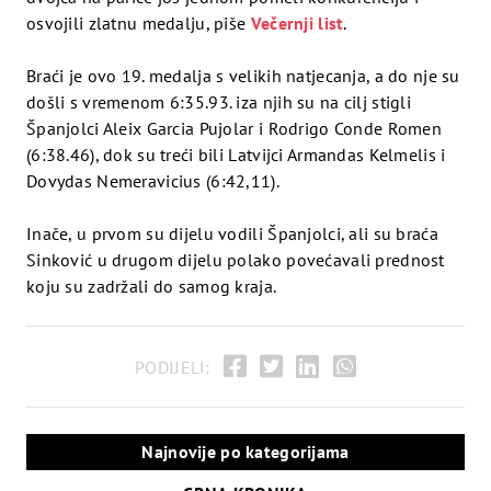
osvojili zlatnu medalju, piše
Večernji list
.
Braći je ovo 19. medalja s velikih natjecanja, a do nje su
došli s vremenom 6:35.93. iza njih su na cilj stigli
Španjolci Aleix Garcia Pujolar i Rodrigo Conde Romen
(6:38.46), dok su treći bili Latvijci Armandas Kelmelis i
Dovydas Nemeravicius (6:42,11).
Inače, u prvom su dijelu vodili Španjolci, ali su braća
Sinković u drugom dijelu polako povećavali prednost
koju su zadržali do samog kraja.
PODIJELI:
Najnovije po kategorijama