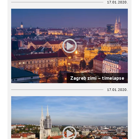
17.01.2020.
Zagreb zimi – timelapse
17.01.2020.