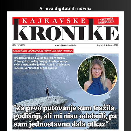
Arhiva digitalnih novina