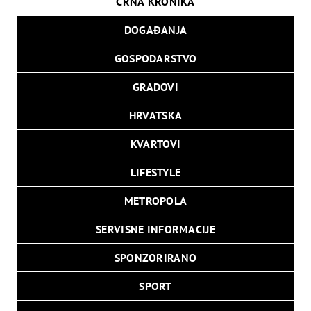
CRNA KRONIKA
DOGAĐANJA
GOSPODARSTVO
GRADOVI
HRVATSKA
KVARTOVI
LIFESTYLE
METROPOLA
SERVISNE INFORMACIJE
SPONZORIRANO
SPORT