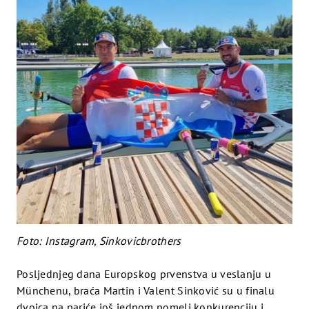
Sajtovi Za Kockanje
Ako ste zabrinuti za sigurnost, budite sigurni.
Jedan od najpopularnijih automatskih automata u
kopnenim i internetskim kockarnicama.
Online kasino profitabilni blackjack u hrvatskoj
Slot Igre Iskustva
Čekam isplatu od danas, ali ništa se ne događa, još uvijek je u
pregledu.
Casino Demo Igre
Trebali biste provjeriti njihovu stranicu s bankarskim opcijama
da biste vidjeli koja se naknada odnosi na jednu ili drugu
bankarsku metodu.
Foto: Instagram, Sinkovicbrothers
Poker Pravila Igre
Posljednjeg dana Europskog prvenstva u veslanju u
Münchenu, braća Martin i Valent Sinković su u finalu
dvojca na pariće još jednom pomeli konkurenciju i