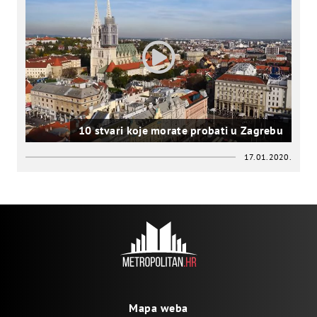
10 stvari koje morate probati u Zagrebu
17.01.2020.
Mapa weba