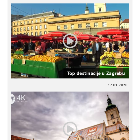
Top destinacije u Zagrebu
17.01.2020.