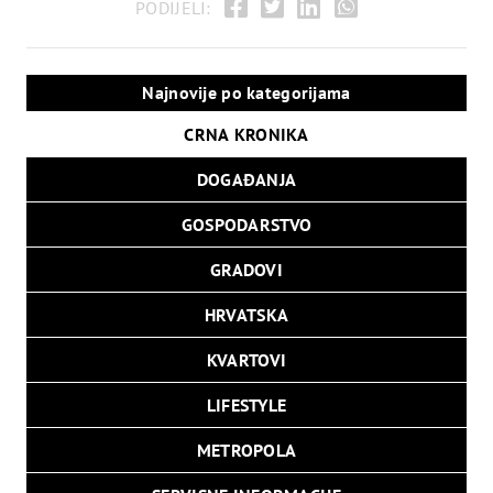
PODIJELI:
Najnovije po kategorijama
CRNA KRONIKA
DOGAĐANJA
GOSPODARSTVO
GRADOVI
HRVATSKA
KVARTOVI
LIFESTYLE
METROPOLA