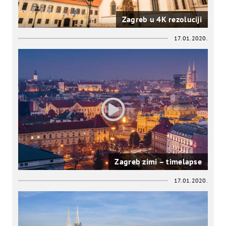
Zagreb u 4K rezoluciji
17.01.2020.
Zagreb zimi – timelapse
17.01.2020.