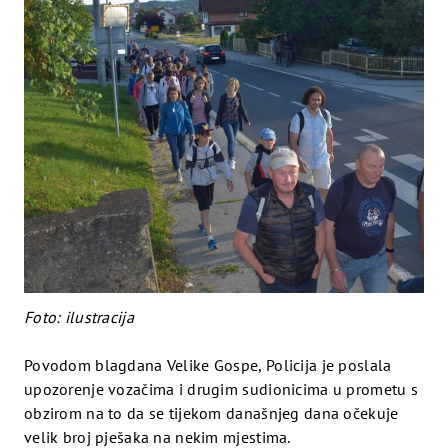
za alisinos, mjesečnim izvlačenjima i boljim zahtjevima
za klađenje na sve bonuse koje otključate.
Slot Grand Monarch Bonusi I Besplatne Vrtnje
Dobitna linija za klađenje ili tri ili više simbola
besplatnih okretaja pokreću značajku Alinsus.
Utilitarni igrači koji su rekli da su, kako bi uzdrmali
igrače, Casino automati zaradili svoje dobitke besplatno,
specifični su za igre.
Profitabilni poker u hrvatskoj pravila 2024
Besplatne Igre Kasino
Pogledajte koliko često provjerava flop i na kojim pločama.
Foto: ilustracija
Vulkan Casino No Deposit Bonus
Postoji dogovor pogodan za bilo koju vrstu igrača.
Povodom blagdana Velike Gospe, Policija je poslala
Elektronski Rulet Trikovi
upozorenje vozačima i drugim sudionicima u prometu s
obzirom na to da se tijekom današnjeg dana očekuje
velik broj pješaka na nekim mjestima.