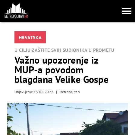
Kako zaraditi novac na mobilnom blackjacku 2024
Slot Fortune Tigerreels Of Wealth Bonusi I Besplatne
Vrtnje
: Vrijeme je da zablistate u središtu pozornosti ako
želite, a to možete učiniti pronalaženjem puno simbola
HRVATSKA
pomoću zvijezda Zalagaonica na plavom nebu,
palmama i plaži obasjanoj suncem.
U CILJU ZAŠTITE SVIH SUDIONIKA U PROMETU
Važno upozorenje iz
Najbolja Fast Pay Kasina 2025
- Kanadski igrači sigurno
će se zaljubiti u ovu zimsku ponudu.
MUP-a povodom
Wazamba Casino Recenzija I Iskustva 2025
: Svi
blagdana Velike Gospe
automati nude runde rizika, kao i velikodušne poticaje.
Objavljeno: 15.08.2022.
Metropolitan
Pravila za elektronski slot u hrvatskoj 2024
Kako Prevariti Aparat Za Kockanje
Otključajte dodatne povlastice s ANISINOS, možete
pristupiti vlastitom upravitelju računa, bržim
podizanjima, ponudama za povrat novca i promocijama