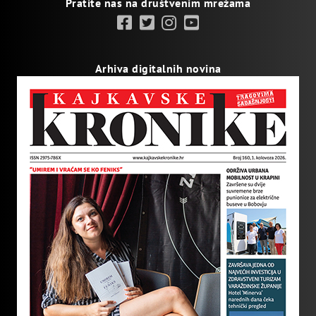
Pratite nas na društvenim mrežama
Arhiva digitalnih novina