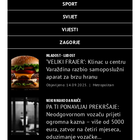
SPORT
SVIJET
VIJESTI
ZAGORJE
MLADOST - LUDOST
‘VELIKI FRAJER’: Klinac u centru
Varaždina razbio samoposlužni
aparat za brzu hranu
Objavljeno: 14.09.2025.
Metropolitan
NEKI NIKAKO DA NAUČE
PA TI PONAVLJAJ PREKRŠAJE:
Neodgovornom vozaču prijeti
ogromna kazna – više od 5000
eura, zatvor na četiri mjeseca,
oduzimanje vozačke…