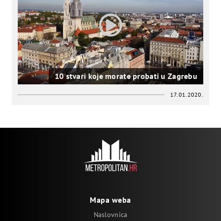
10 stvari koje morate probati u Zagrebu
17.01.2020.
Mapa weba
Naslovnica