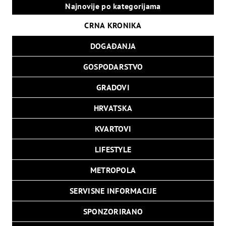
Najnovije po kategorijama
CRNA KRONIKA
DOGAĐANJA
GOSPODARSTVO
GRADOVI
HRVATSKA
KVARTOVI
LIFESTYLE
METROPOLA
SERVISNE INFORMACIJE
SPONZORIRANO