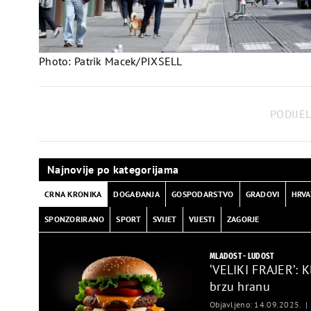
Photo: Patrik Macek/PIXSELL
PODIJEL
Najnovije po kategorijama
CRNA KRONIKA
DOGAĐANJA
GOSPODARSTVO
GRADOVI
HRVA
SPONZORIRANO
SPORT
SVIJET
VIJESTI
ZAGORJE
MLADOST - LUDOST
‘VELIKI FRAJER’: 
brzu hranu
Objavljeno: 14.09.2025.