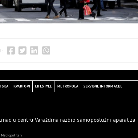
I:
TSKA
KVARTOVI
LIFESTYLE
METROPOLA
SERVISNE INFORMACIJE
Klinac u centru Varaždina razbio samoposlužni aparat za
Metropolitan