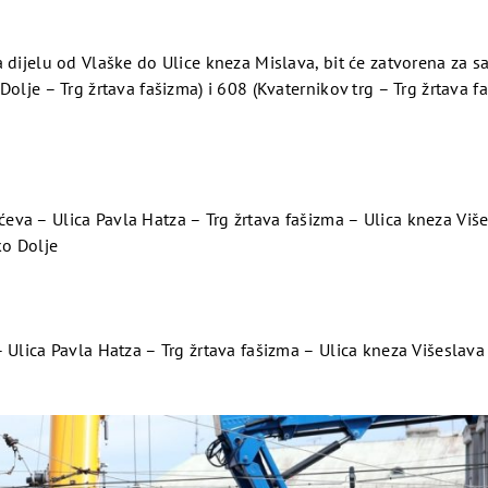
 dijelu od Vlaške do Ulice kneza Mislava, bit će zatvorena za s
olje – Trg žrtava fašizma) i 608 (Kvaternikov trg – Trg žrtava f
va – Ulica Pavla Hatza – Trg žrtava fašizma – Ulica kneza Viš
ko Dolje
 Ulica Pavla Hatza – Trg žrtava fašizma – Ulica kneza Višeslava