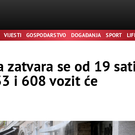
ita
oristiti i kladiti se u gotovo bilo kojoj igri koja vam se sviđa.
VIJESTI
GOSPODARSTVO
DOGAĐANJA
SPORT
LI
ti nešto vrlo vrijedno.
ini ocjenjuju se bodovima koji odražavaju njihove akumulirane o
 zatvara se od 19 sati
tno 2024
3 i 608 vozit će
afikom i dopadljivim zvučnim efektima koji će vas odvesti u no
 (posebno 2024,), vjerojatno ste čuli za bitcoine, barem u prol
možete dobro proći ako imate strpljenja i razumijevanja kako bist