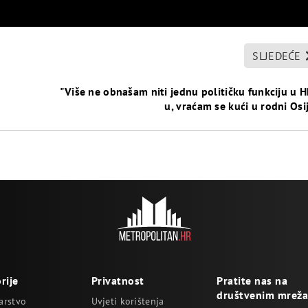
SLJEDEĆE
"Više ne obnašam niti jednu političku funkciju u 
u, vraćam se kući u rodni Osi
rije
Privatnost
Pratite nas na
društvenim mrež
arstvo
Uvjeti korištenja