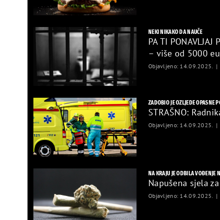
NEKI NIKAKO DA NAUČE
PA TI PONAVLJAJ 
– više od 5000 eu
Objavljeno: 14.09.2025.
ZADOBIO JE OZLJEDE OPASNE P
STRAŠNO: Radnika 
Objavljeno: 14.09.2025.
NA KRAJU JE ODBILA VOĐENJE 
Napušena sjela za 
Objavljeno: 14.09.2025.