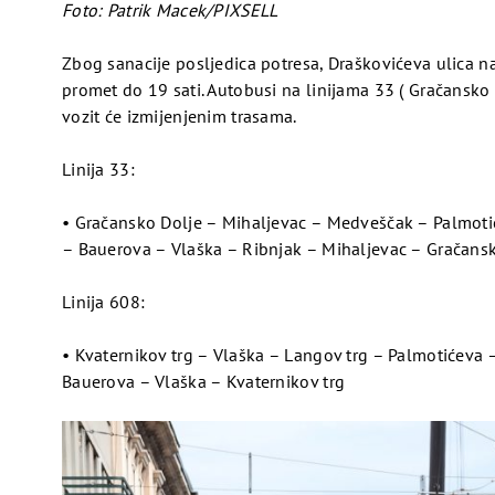
Foto: Patrik Macek/PIXSELL
Zbog sanacije posljedica potresa, Draškovićeva ulica na
promet do 19 sati. Autobusi na linijama 33 ( Gračansko D
vozit će izmijenjenim trasama.
Linija 33:
Pogledaj
• Gračansko Dolje – Mihaljevac – Medveščak – Palmotiće
– Bauerova – Vlaška – Ribnjak – Mihaljevac – Gračans
video
Linija 608:
• Kvaternikov trg – Vlaška – Langov trg – Palmotićeva –
Bauerova – Vlaška – Kvaternikov trg
Pogledaj