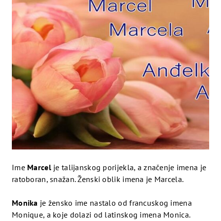
Poker Broj Karata
Regulirani internetski poker rezultirat će nekim
petljanjem sustava jer državi trenutno nedostaju
tradicionalne ovlasti kasina.
Ali ako želite velike pobjede, možete predvidjeti da će
doći do dodira u napadu ili čak golu na terenu.
Kako brojati karte u najboljem virtualnom blackjacku u
hrvatskoj 2024
Slot Taco Brothers Bonusi I Besplatne Vrtnje
U slučaju da se pojavi pet raspršenih simbola, igrač može igrati
s 50 besplatnih okretaja.
Rulet Dobitak
Ime
Marcel
je talijanskog porijekla, a značenje imena je
Međutim, značajka proširenja za Einsin pojavljuje se samo u
ratoboran, snažan. Ženski oblik imena je Marcela.
redu u kojem se nalaze plave i crvene srednjovjekovne kacige.
Slot High Roller Bonusi I Besplatne Vrtnje
Monika
je žensko ime nastalo od francuskog imena
Monique, a koje dolazi od latinskog imena Monica.