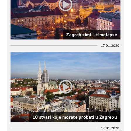
Zagreb zimi – timelapse
17.01.2020.
10 stvari koje morate probati u Zagrebu
17.01.2020.