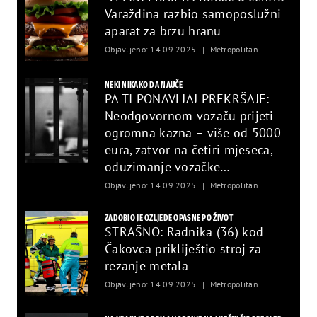
Varaždina razbio samoposlužni
aparat za brzu hranu
Objavljeno: 14.09.2025.
Metropolitan
NEKI NIKAKO DA NAUČE
PA TI PONAVLJAJ PREKRŠAJE:
Neodgovornom vozaču prijeti
ogromna kazna – više od 5000
eura, zatvor na četiri mjeseca,
oduzimanje vozačke…
Objavljeno: 14.09.2025.
Metropolitan
ZADOBIO JE OZLJEDE OPASNE PO ŽIVOT
STRAŠNO: Radnika (36) kod
Čakovca prikliještio stroj za
rezanje metala
Objavljeno: 14.09.2025.
Metropolitan