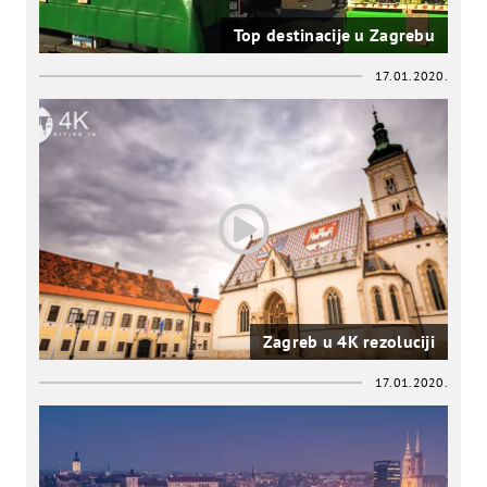
Top destinacije u Zagrebu
17.01.2020.
Zagreb u 4K rezoluciji
17.01.2020.