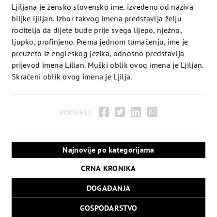
Ljiljana je žensko slovensko ime, izvedeno od naziva
biljke ljiljan. Izbor takvog imena predstavlja želju
roditelja da dijete bude prije svega lijepo, nježno,
ljupko, profinjeno. Prema jednom tumačenju, ime je
preuzeto iz engleskog jezika, odnosno predstavlja
prijevod imena Lilian. Muški oblik ovog imena je Ljiljan.
Skraćeni oblik ovog imena je Ljilja.
PODIJELI:
Najnovije po kategorijama
CRNA KRONIKA
DOGAĐANJA
GOSPODARSTVO