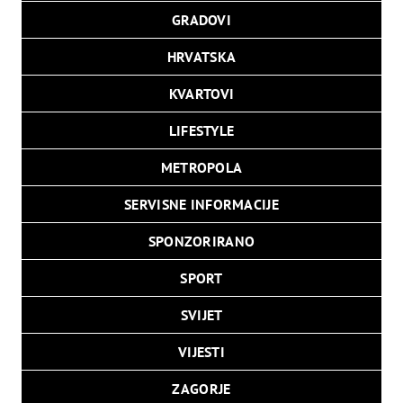
GRADOVI
HRVATSKA
KVARTOVI
LIFESTYLE
METROPOLA
SERVISNE INFORMACIJE
SPONZORIRANO
SPORT
SVIJET
VIJESTI
ZAGORJE