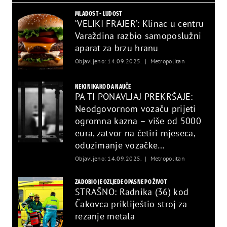
MLADOST - LUDOST
‘VELIKI FRAJER’: Klinac u centru
Varaždina razbio samoposlužni
aparat za brzu hranu
Objavljeno: 14.09.2025.
Metropolitan
NEKI NIKAKO DA NAUČE
PA TI PONAVLJAJ PREKRŠAJE:
Neodgovornom vozaču prijeti
ogromna kazna – više od 5000
eura, zatvor na četiri mjeseca,
oduzimanje vozačke…
Objavljeno: 14.09.2025.
Metropolitan
ZADOBIO JE OZLJEDE OPASNE PO ŽIVOT
STRAŠNO: Radnika (36) kod
Čakovca prikliještio stroj za
rezanje metala